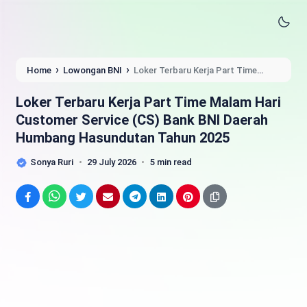
›
›
Home
Lowongan BNI
Loker Terbaru Kerja Part Time
Malam Hari Customer Service (CS) Bank BNI Daerah Humbang
Hasundutan Tahun 2025
Loker Terbaru Kerja Part Time Malam Hari
Customer Service (CS) Bank BNI Daerah
Humbang Hasundutan Tahun 2025
Sonya Ruri
29 July 2026
5 min read
Facebook
WhatsApp
Twitter
Email
Telegram
LinkedIn
Pinterest