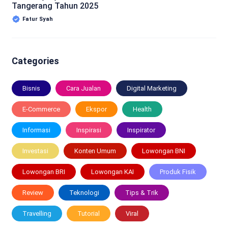
Tangerang Tahun 2025
Fatur Syah
Categories
Bisnis
Cara Jualan
Digital Marketing
E-Commerce
Ekspor
Health
Informasi
Inspirasi
Inspirator
Investasi
Konten Umum
Lowongan BNI
Lowongan BRI
Lowongan KAI
Produk Fisik
Review
Teknologi
Tips & Trik
Travelling
Tutorial
Viral