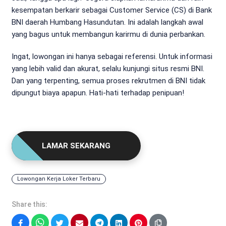
kesempatan berkarir sebagai Customer Service (CS) di Bank
BNI daerah Humbang Hasundutan. Ini adalah langkah awal
yang bagus untuk membangun karirmu di dunia perbankan.
Ingat, lowongan ini hanya sebagai referensi. Untuk informasi
yang lebih valid dan akurat, selalu kunjungi situs resmi BNI.
Dan yang terpenting, semua proses rekrutmen di BNI tidak
dipungut biaya apapun. Hati-hati terhadap penipuan!
LAMAR SEKARANG
Lowongan Kerja Loker Terbaru
Share this:
Facebook
WhatsApp
Twitter
Email
Telegram
LinkedIn
Pinterest