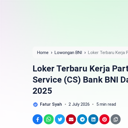
›
›
Home
Lowongan BNI
Loker Terbaru Kerja 
Daerah Kota Pekanbaru Tahun 2025
Loker Terbaru Kerja Pa
Service (CS) Bank BNI 
2025
Fatur Syah
2 July 2026
5 min read
Facebook
WhatsApp
Twitter
Email
Telegram
LinkedIn
Pinterest