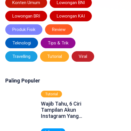
Konten Umum
Lowongan BNI
Lowongan BRI
Lowongan KAI
Produk Fisik
Review
Teknologi
Tips & Trik
Travelling
Tutorial
Viral
Paling Populer
Tutorial
Wajib Tahu, 6 Ciri
Tampilan Akun
Instagram Yang
Dinonaktifkan