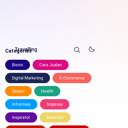
Travelling
Categories
Bisnis
Cara Jualan
Digital Marketing
E-Commerce
Ekspor
Health
Informasi
Inspirasi
Inspirator
Investasi