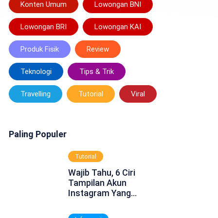
Konten Umum
Lowongan BNI
Lowongan BRI
Lowongan KAI
Produk Fisik
Review
Teknologi
Tips & Trik
Travelling
Tutorial
Viral
Paling Populer
Tutorial
Wajib Tahu, 6 Ciri
Tampilan Akun
Instagram Yang
Dinonaktifkan