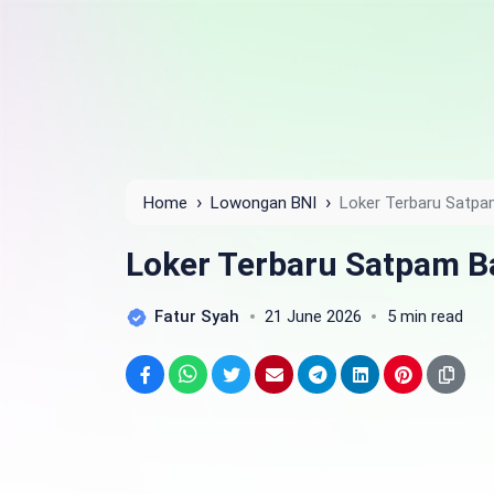
›
›
Home
Lowongan BNI
Loker Terbaru Satpa
Loker Terbaru Satpam B
Fatur Syah
21 June 2026
5 min read
Facebook
WhatsApp
Twitter
Email
Telegram
LinkedIn
Pinterest