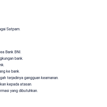
agai Satpam.
ea Bank BNI.
ngkungan bank.
nk.
ng ke bank.
gah terjadinya gangguan keamanan.
akan kepada atasan.
masi yang dibutuhkan.