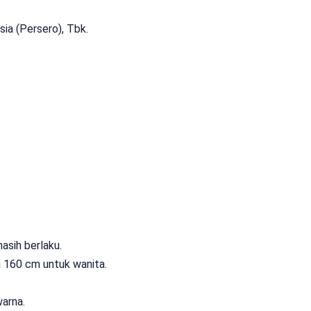
ia (Persero), Tbk.
asih berlaku.
n 160 cm untuk wanita.
warna.