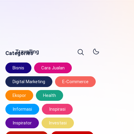
Travelling
Categories
Bisnis
Cara Jualan
Digital Marketing
E-Commerce
Ekspor
Health
Informasi
Inspirasi
Inspirator
Investasi