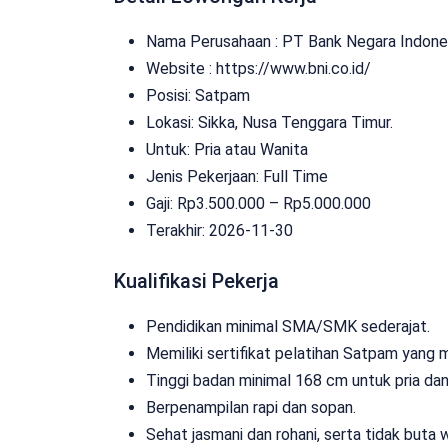
Nama Perusahaan :
PT Bank Negara Indones
Website :
https://www.bni.co.id/
Posisi: Satpam
Lokasi: Sikka, Nusa Tenggara Timur.
Untuk: Pria atau Wanita
Jenis Pekerjaan:
Full Time
Gaji: Rp
3.500.000
– Rp
5.000.000
Terakhir:
2026-11-30
Kualifikasi Pekerja
Pendidikan minimal SMA/SMK sederajat.
Memiliki sertifikat pelatihan Satpam yang m
Tinggi badan minimal 168 cm untuk pria da
Berpenampilan rapi dan sopan.
Sehat jasmani dan rohani, serta tidak buta 