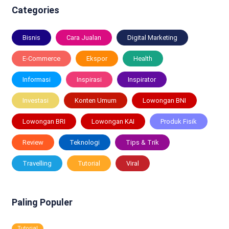
Categories
Bisnis
Cara Jualan
Digital Marketing
E-Commerce
Ekspor
Health
Informasi
Inspirasi
Inspirator
Investasi
Konten Umum
Lowongan BNI
Lowongan BRI
Lowongan KAI
Produk Fisik
Review
Teknologi
Tips & Trik
Travelling
Tutorial
Viral
Paling Populer
Tutorial