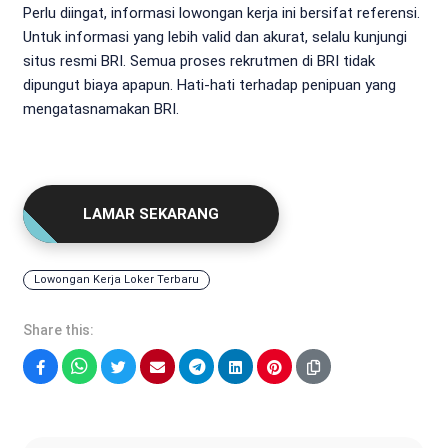
Perlu diingat, informasi lowongan kerja ini bersifat referensi.
Untuk informasi yang lebih valid dan akurat, selalu kunjungi
situs resmi BRI. Semua proses rekrutmen di BRI tidak
dipungut biaya apapun. Hati-hati terhadap penipuan yang
mengatasnamakan BRI.
LAMAR SEKARANG
Lowongan Kerja Loker Terbaru
Share this:
Facebook
WhatsApp
Twitter
Email
Telegram
LinkedIn
Pinterest