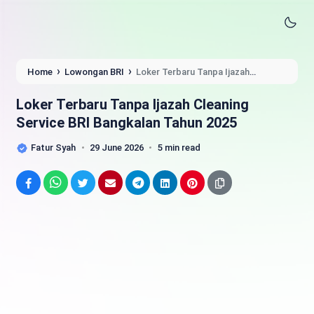
›
›
Home
Lowongan BRI
Loker Terbaru Tanpa Ijazah
Cleaning Service BRI Bangkalan Tahun 2025
Loker Terbaru Tanpa Ijazah Cleaning
Service BRI Bangkalan Tahun 2025
Fatur Syah
29 June 2026
5 min read
Facebook
WhatsApp
Twitter
Email
Telegram
LinkedIn
Pinterest