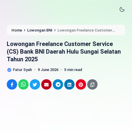
›
›
Home
Lowongan BNI
Lowongan Freelance Customer
Service (CS) Bank BNI Daerah Hulu Sungai Selatan Tahun 2025
Lowongan Freelance Customer Service
(CS) Bank BNI Daerah Hulu Sungai Selatan
Tahun 2025
Fatur Syah
9 June 2026
5 min read
Facebook
WhatsApp
Twitter
Email
Telegram
LinkedIn
Pinterest