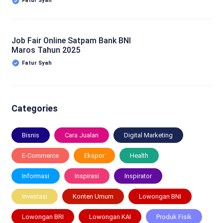
Fatur Syah
Job Fair Online Satpam Bank BNI
Maros Tahun 2025
Fatur Syah
Categories
Bisnis
Cara Jualan
Digital Marketing
E-Commerce
Ekspor
Health
Informasi
Inspirasi
Inspirator
Investasi
Konten Umum
Lowongan BNI
Lowongan BRI
Lowongan KAI
Produk Fisik