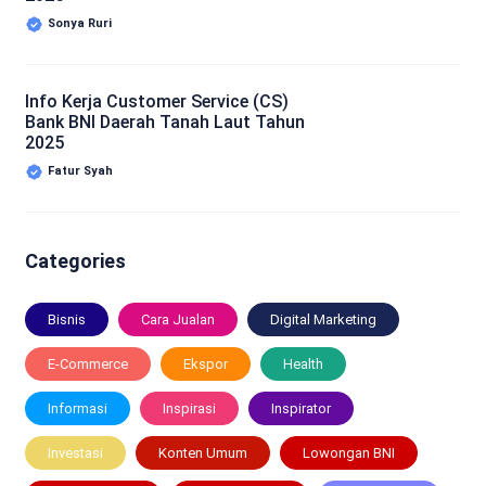
Sonya Ruri
Info Kerja Customer Service (CS)
Bank BNI Daerah Tanah Laut Tahun
2025
Fatur Syah
Categories
Bisnis
Cara Jualan
Digital Marketing
E-Commerce
Ekspor
Health
Informasi
Inspirasi
Inspirator
Investasi
Konten Umum
Lowongan BNI