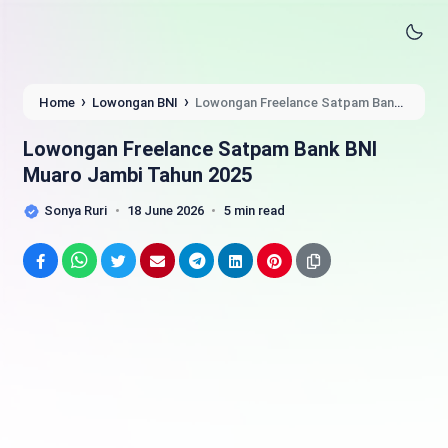
›
›
Home
Lowongan BNI
Lowongan Freelance Satpam Bank
BNI Muaro Jambi Tahun 2025
Lowongan Freelance Satpam Bank BNI
Muaro Jambi Tahun 2025
Sonya Ruri
18 June 2026
5 min read
Facebook
WhatsApp
Twitter
Email
Telegram
LinkedIn
Pinterest