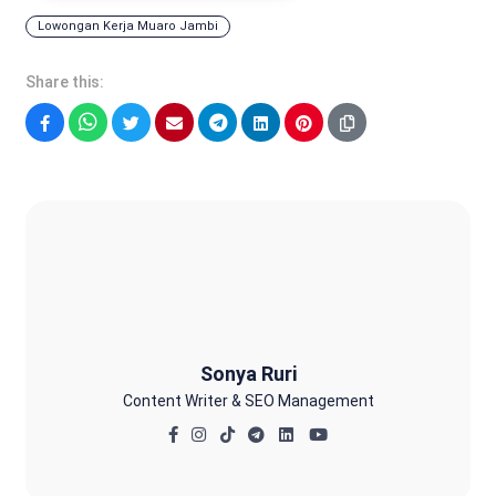
Lowongan Kerja Muaro Jambi
Share this:
Facebook
WhatsApp
Twitter
Email
Telegram
LinkedIn
Pinterest
Sonya Ruri
Sonya Ruri
Content Writer & SEO Management