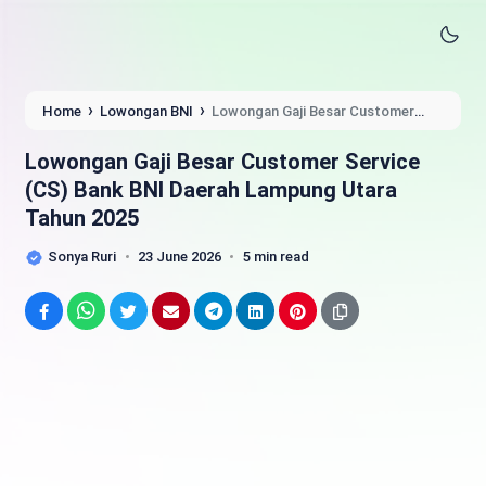
›
›
Home
Lowongan BNI
Lowongan Gaji Besar Customer
Service (CS) Bank BNI Daerah Lampung Utara Tahun 2025
Lowongan Gaji Besar Customer Service
(CS) Bank BNI Daerah Lampung Utara
Tahun 2025
Sonya Ruri
23 June 2026
5 min read
Facebook
WhatsApp
Twitter
Email
Telegram
LinkedIn
Pinterest