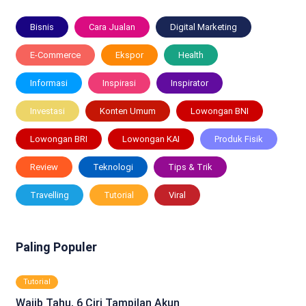
Bisnis
Cara Jualan
Digital Marketing
E-Commerce
Ekspor
Health
Informasi
Inspirasi
Inspirator
Investasi
Konten Umum
Lowongan BNI
Lowongan BRI
Lowongan KAI
Produk Fisik
Review
Teknologi
Tips & Trik
Travelling
Tutorial
Viral
Paling Populer
Tutorial
Wajib Tahu, 6 Ciri Tampilan Akun