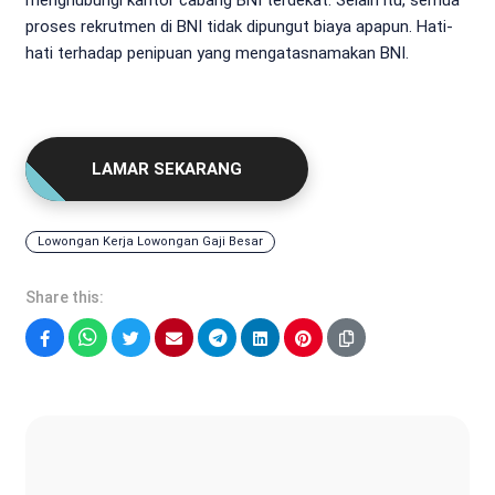
proses rekrutmen di BNI tidak dipungut biaya apapun. Hati-
hati terhadap penipuan yang mengatasnamakan BNI.
LAMAR SEKARANG
Lowongan Kerja Lowongan Gaji Besar
Share this:
Facebook
WhatsApp
Twitter
Email
Telegram
LinkedIn
Pinterest
Sonya Ruri