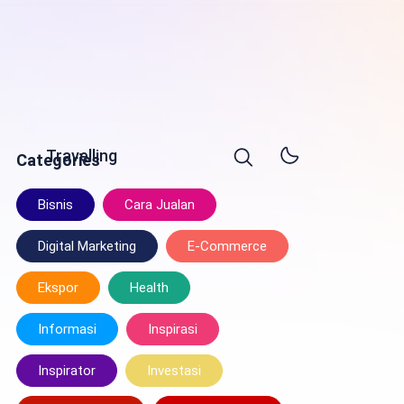
Travelling
Categories
Bisnis
Cara Jualan
Digital Marketing
E-Commerce
Ekspor
Health
Informasi
Inspirasi
Inspirator
Investasi