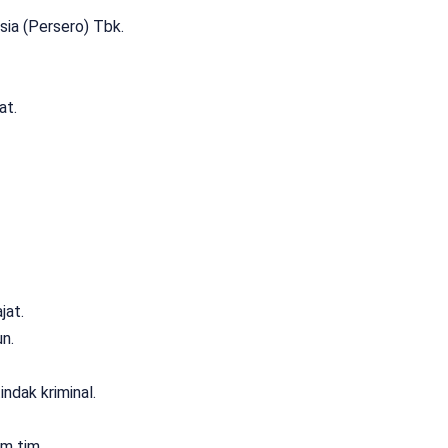
sia (Persero) Tbk.
at.
jat.
n.
indak kriminal.
m tim.