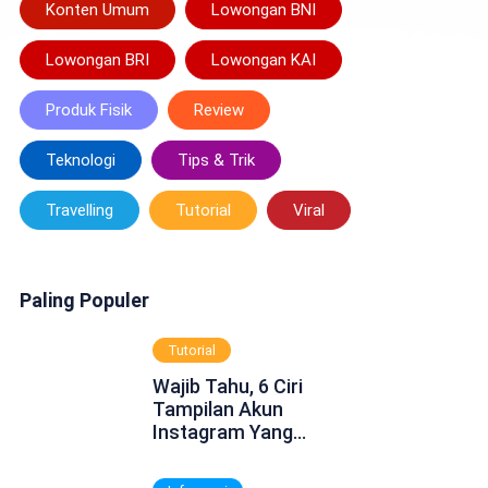
Konten Umum
Lowongan BNI
Lowongan BRI
Lowongan KAI
Produk Fisik
Review
Teknologi
Tips & Trik
Travelling
Tutorial
Viral
Paling Populer
Tutorial
Wajib Tahu, 6 Ciri
Tampilan Akun
Instagram Yang
Dinonaktifkan