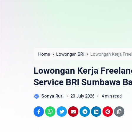
›
›
Home
Lowongan BRI
Lowongan Kerja Free
Tahun 2025
Lowongan Kerja Freelan
Service BRI Sumbawa Ba
Sonya Ruri
20 July 2026
4 min read
Facebook
WhatsApp
Twitter
Email
Telegram
LinkedIn
Pinterest