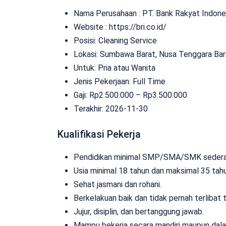
Nama Perusahaan :
PT. Bank Rakyat Indone
Website :
https://bri.co.id/
Posisi: Cleaning Service
Lokasi: Sumbawa Barat, Nusa Tenggara Bar
Untuk: Pria atau Wanita
Jenis Pekerjaan:
Full Time
Gaji: Rp
2.500.000
– Rp
3.500.000
Terakhir: 2026-11-30
Kualifikasi Pekerja
Pendidikan minimal SMP/SMA/SMK sedera
Usia minimal 18 tahun dan maksimal 35 tahu
Sehat jasmani dan rohani.
Berkelakuan baik dan tidak pernah terlibat t
Jujur, disiplin, dan bertanggung jawab.
Mampu bekerja secara mandiri maupun dala