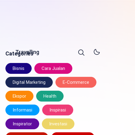
Travelling
Categories
Bisnis
Cara Jualan
Digital Marketing
E-Commerce
Ekspor
Health
Informasi
Inspirasi
Inspirator
Investasi