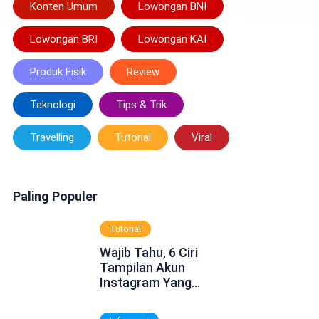
Konten Umum
Lowongan BNI
Lowongan BRI
Lowongan KAI
Produk Fisik
Review
Teknologi
Tips & Trik
Travelling
Tutorial
Viral
Paling Populer
Tutorial
Wajib Tahu, 6 Ciri
Tampilan Akun
Instagram Yang
Dinonaktifkan