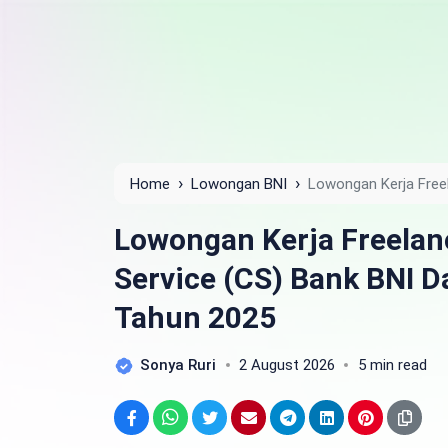
›
›
Home
Lowongan BNI
Lowongan Kerja Free
Daerah Serdang Bedagai Tahun 2025
Lowongan Kerja Freela
Service (CS) Bank BNI 
Tahun 2025
Sonya Ruri
2 August 2026
5 min read
Facebook
WhatsApp
Twitter
Email
Telegram
LinkedIn
Pinterest