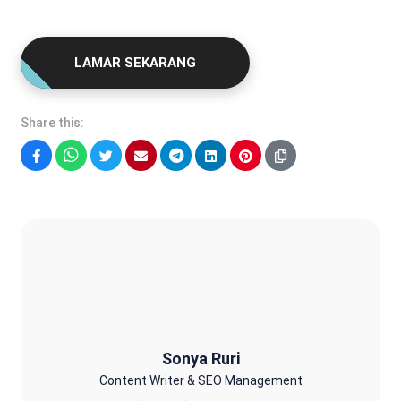
LAMAR SEKARANG
Share this:
Facebook
WhatsApp
Twitter
Email
Telegram
LinkedIn
Pinterest
Sonya Ruri
Sonya Ruri
Content Writer & SEO Management