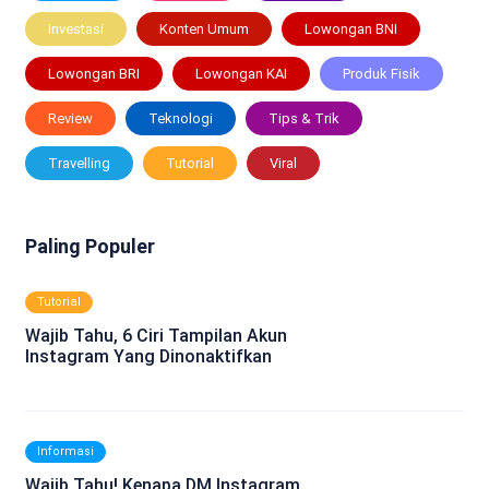
Investasi
Konten Umum
Lowongan BNI
Lowongan BRI
Lowongan KAI
Produk Fisik
Review
Teknologi
Tips & Trik
Travelling
Tutorial
Viral
Paling Populer
Tutorial
Wajib Tahu, 6 Ciri Tampilan Akun
Instagram Yang Dinonaktifkan
Informasi
Wajib Tahu! Kenapa DM Instagram