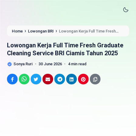
›
›
Home
Lowongan BRI
Lowongan Kerja Full Time Fresh
Graduate Cleaning Service BRI Ciamis Tahun 2025
Lowongan Kerja Full Time Fresh Graduate
Cleaning Service BRI Ciamis Tahun 2025
Sonya Ruri
30 June 2026
4 min read
Facebook
WhatsApp
Twitter
Email
Telegram
LinkedIn
Pinterest