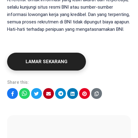
selalu kunjungi situs resmi BNI atau sumber-sumber
informasi lowongan kerja yang kredibel. Dan yang terpenting,
semua proses rekrutmen di BNI tidak dipungut biaya apapun.
Hati-hati terhadap penipuan yang mengatasnamakan BNI.
LAMAR SEKARANG
Share this:
Facebook
WhatsApp
Twitter
Email
Telegram
LinkedIn
Pinterest
Fatur Syah