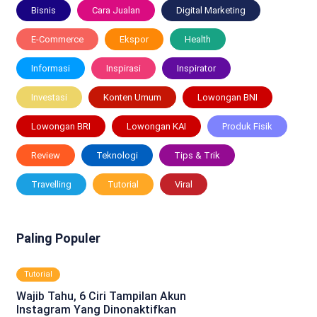
Bisnis
Cara Jualan
Digital Marketing
E-Commerce
Ekspor
Health
Informasi
Inspirasi
Inspirator
Investasi
Konten Umum
Lowongan BNI
Lowongan BRI
Lowongan KAI
Produk Fisik
Review
Teknologi
Tips & Trik
Travelling
Tutorial
Viral
Paling Populer
Tutorial
Wajib Tahu, 6 Ciri Tampilan Akun
Instagram Yang Dinonaktifkan