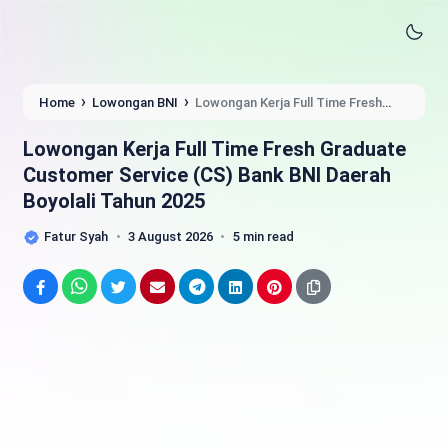
›
›
Home
Lowongan BNI
Lowongan Kerja Full Time Fresh
Graduate Customer Service (CS) Bank BNI Daerah Boyolali
Tahun 2025
Lowongan Kerja Full Time Fresh Graduate
Customer Service (CS) Bank BNI Daerah
Boyolali Tahun 2025
Fatur Syah
3 August 2026
5 min read
Facebook
WhatsApp
Twitter
Email
Telegram
LinkedIn
Pinterest