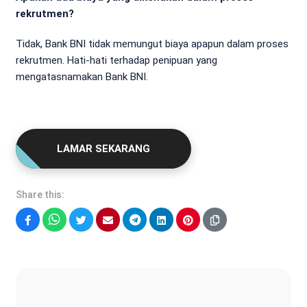
rekrutmen?
Tidak, Bank BNI tidak memungut biaya apapun dalam proses
rekrutmen. Hati-hati terhadap penipuan yang
mengatasnamakan Bank BNI.
LAMAR SEKARANG
Share this:
Facebook
WhatsApp
Twitter
Email
Telegram
LinkedIn
Pinterest
Fatur Syah