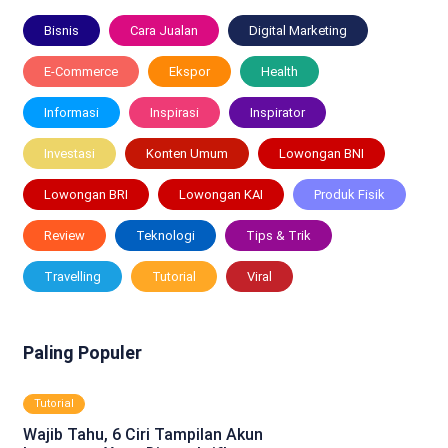
Bisnis
Cara Jualan
Digital Marketing
E-Commerce
Ekspor
Health
Informasi
Inspirasi
Inspirator
Investasi
Konten Umum
Lowongan BNI
Lowongan BRI
Lowongan KAI
Produk Fisik
Review
Teknologi
Tips & Trik
Travelling
Tutorial
Viral
Paling Populer
Tutorial
Wajib Tahu, 6 Ciri Tampilan Akun