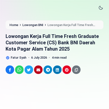
›
›
Home
Lowongan BNI
Lowongan Kerja Full Time Fresh
Graduate Customer Service (CS) Bank BNI Daerah Kota Pagar
Alam Tahun 2025
Lowongan Kerja Full Time Fresh Graduate
Customer Service (CS) Bank BNI Daerah
Kota Pagar Alam Tahun 2025
Fatur Syah
6 July 2026
4 min read
Facebook
WhatsApp
Twitter
Email
Telegram
LinkedIn
Pinterest