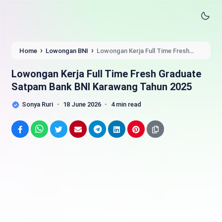
›
›
Home
Lowongan BNI
Lowongan Kerja Full Time Fresh
Graduate Satpam Bank BNI Karawang Tahun 2025
Lowongan Kerja Full Time Fresh Graduate
Satpam Bank BNI Karawang Tahun 2025
Sonya Ruri
18 June 2026
4 min read
Facebook
WhatsApp
Twitter
Email
Telegram
LinkedIn
Pinterest