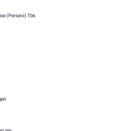
sia (Persero) Tbk.
jat
am tim