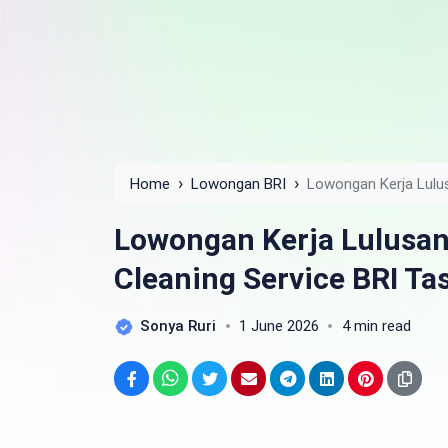
›
›
Home
Lowongan BRI
Lowongan Kerja Lulu
Tasikmalaya Tahun 2025
Lowongan Kerja Lulusa
Cleaning Service BRI T
Sonya Ruri
1 June 2026
4 min read
Facebook
WhatsApp
Twitter
Email
Telegram
LinkedIn
Pinterest