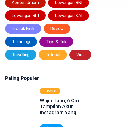
Konten Umum
Lowongan BNI
Lowongan BRI
Lowongan KAI
Produk Fisik
Review
Teknologi
Tips & Trik
Travelling
Tutorial
Viral
Paling Populer
Tutorial
Wajib Tahu, 6 Ciri
Tampilan Akun
Instagram Yang
Dinonaktifkan