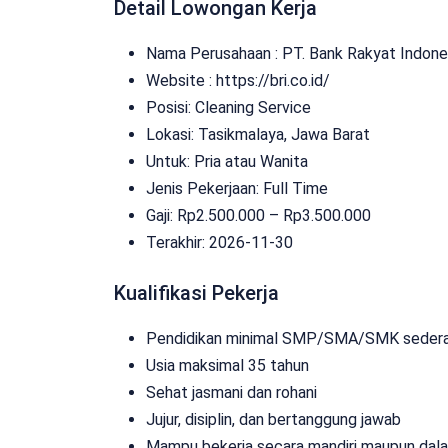
Detail Lowongan Kerja
Nama Perusahaan :
PT. Bank Rakyat Indone
Website :
https://bri.co.id/
Posisi: Cleaning Service
Lokasi: Tasikmalaya, Jawa Barat
Untuk: Pria atau Wanita
Jenis Pekerjaan:
Full Time
Gaji: Rp
2.500.000
– Rp
3.500.000
Terakhir: 2026-11-30
Kualifikasi Pekerja
Pendidikan minimal SMP/SMA/SMK sedera
Usia maksimal 35 tahun
Sehat jasmani dan rohani
Jujur, disiplin, dan bertanggung jawab
Mampu bekerja secara mandiri maupun dal