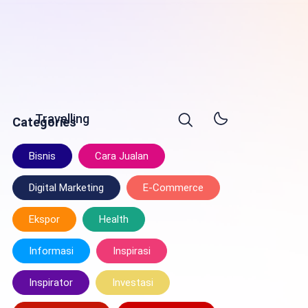
Travelling
Categories
Bisnis
Cara Jualan
Digital Marketing
E-Commerce
Ekspor
Health
Informasi
Inspirasi
Inspirator
Investasi