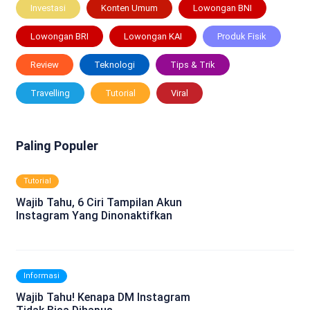
Investasi
Konten Umum
Lowongan BNI
Lowongan BRI
Lowongan KAI
Produk Fisik
Review
Teknologi
Tips & Trik
Travelling
Tutorial
Viral
Paling Populer
Tutorial
Wajib Tahu, 6 Ciri Tampilan Akun
Instagram Yang Dinonaktifkan
Informasi
Wajib Tahu! Kenapa DM Instagram