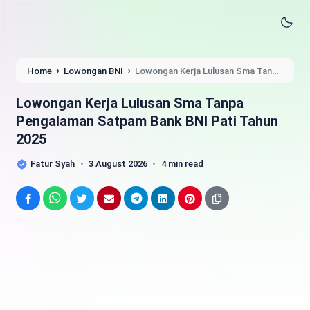
›
›
Home
Lowongan BNI
Lowongan Kerja Lulusan Sma Tanpa
Pengalaman Satpam Bank BNI Pati Tahun 2025
Lowongan Kerja Lulusan Sma Tanpa
Pengalaman Satpam Bank BNI Pati Tahun
2025
Fatur Syah
3 August 2026
4 min read
Facebook
WhatsApp
Twitter
Email
Telegram
LinkedIn
Pinterest