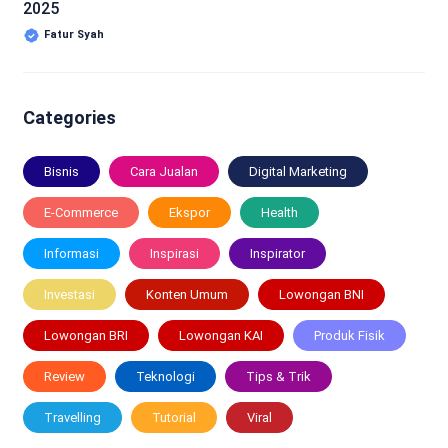
2025
Fatur Syah
Categories
Bisnis
Cara Jualan
Digital Marketing
E-Commerce
Ekspor
Health
Informasi
Inspirasi
Inspirator
Investasi
Konten Umum
Lowongan BNI
Lowongan BRI
Lowongan KAI
Produk Fisik
Review
Teknologi
Tips & Trik
Travelling
Tutorial
Viral