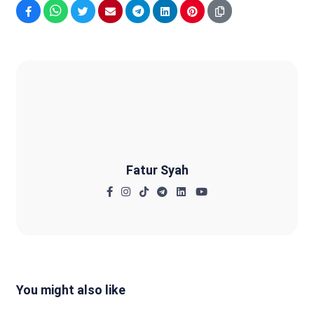
Facebook
WhatsApp
Twitter
Email
Telegram
LinkedIn
Pinterest
Fatur Syah
Fatur Syah
You might also like