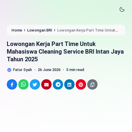
›
›
Home
Lowongan BRI
Lowongan Kerja Part Time Untuk
Mahasiswa Cleaning Service BRI Intan Jaya Tahun 2025
Lowongan Kerja Part Time Untuk
Mahasiswa Cleaning Service BRI Intan Jaya
Tahun 2025
Fatur Syah
26 June 2026
5 min read
Facebook
WhatsApp
Twitter
Email
Telegram
LinkedIn
Pinterest