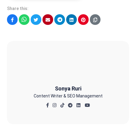
Share this:
Facebook
WhatsApp
Twitter
Email
Telegram
LinkedIn
Pinterest
Sonya Ruri
Sonya Ruri
Content Writer & SEO Management