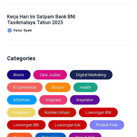
Kerja Hari Ini Satpam Bank BNI
Tasikmalaya Tahun 2025
Fatur Syah
Categories
Bisnis
Cara Jualan
Digital Marketing
E-Commerce
Ekspor
Health
Informasi
Inspirasi
Inspirator
Investasi
Konten Umum
Lowongan BNI
Lowongan BRI
Lowongan KAI
Produk Fisik