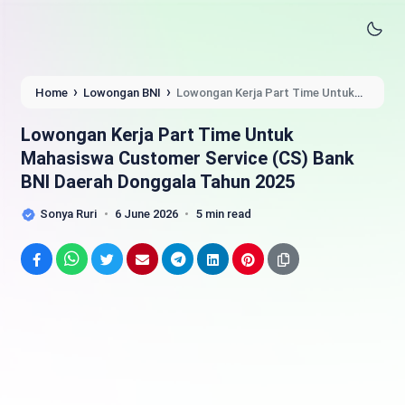
›
›
Home
Lowongan BNI
Lowongan Kerja Part Time Untuk
Mahasiswa Customer Service (CS) Bank BNI Daerah Donggala
Tahun 2025
Lowongan Kerja Part Time Untuk
Mahasiswa Customer Service (CS) Bank
BNI Daerah Donggala Tahun 2025
Sonya Ruri
6 June 2026
5 min read
Facebook
WhatsApp
Twitter
Email
Telegram
LinkedIn
Pinterest