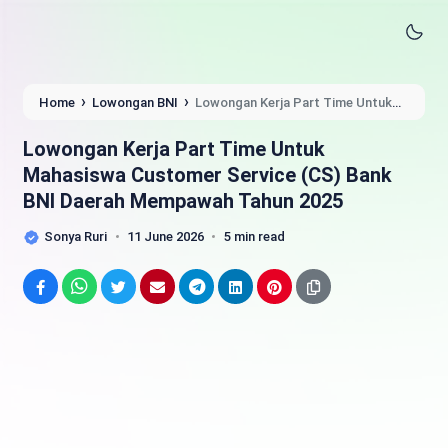
›
›
Home
Lowongan BNI
Lowongan Kerja Part Time Untuk
Mahasiswa Customer Service (CS) Bank BNI Daerah
Mempawah Tahun 2025
Lowongan Kerja Part Time Untuk
Mahasiswa Customer Service (CS) Bank
BNI Daerah Mempawah Tahun 2025
Sonya Ruri
11 June 2026
5 min read
Facebook
WhatsApp
Twitter
Email
Telegram
LinkedIn
Pinterest