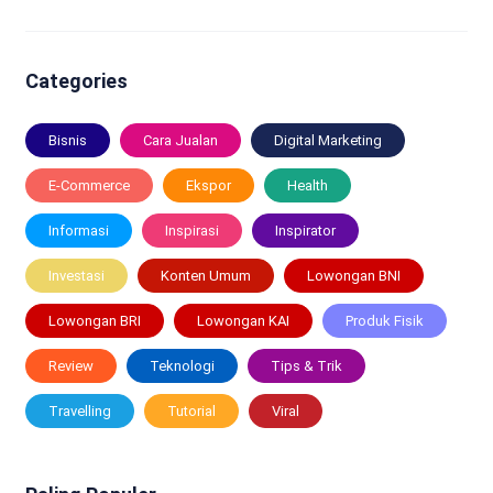
Categories
Bisnis
Cara Jualan
Digital Marketing
E-Commerce
Ekspor
Health
Informasi
Inspirasi
Inspirator
Investasi
Konten Umum
Lowongan BNI
Lowongan BRI
Lowongan KAI
Produk Fisik
Review
Teknologi
Tips & Trik
Travelling
Tutorial
Viral