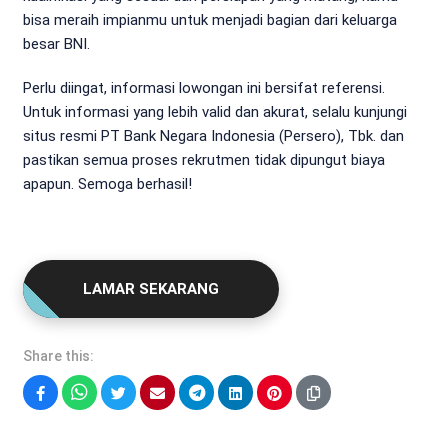
bisa meraih impianmu untuk menjadi bagian dari keluarga
besar BNI.
Perlu diingat, informasi lowongan ini bersifat referensi.
Untuk informasi yang lebih valid dan akurat, selalu kunjungi
situs resmi PT Bank Negara Indonesia (Persero), Tbk. dan
pastikan semua proses rekrutmen tidak dipungut biaya
apapun. Semoga berhasil!
LAMAR SEKARANG
Share this:
Facebook
WhatsApp
Twitter
Email
Telegram
LinkedIn
Pinterest