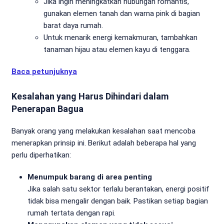
Jika ingin meningkatkan hubungan romantis,
gunakan elemen tanah dan warna pink di bagian
barat daya rumah.
Untuk menarik energi kemakmuran, tambahkan
tanaman hijau atau elemen kayu di tenggara.
Baca petunjuknya
Kesalahan yang Harus Dihindari dalam
Penerapan Bagua
Banyak orang yang melakukan kesalahan saat mencoba
menerapkan prinsip ini. Berikut adalah beberapa hal yang
perlu diperhatikan:
Menumpuk barang di area penting
Jika salah satu sektor terlalu berantakan, energi positif
tidak bisa mengalir dengan baik. Pastikan setiap bagian
rumah tertata dengan rapi.