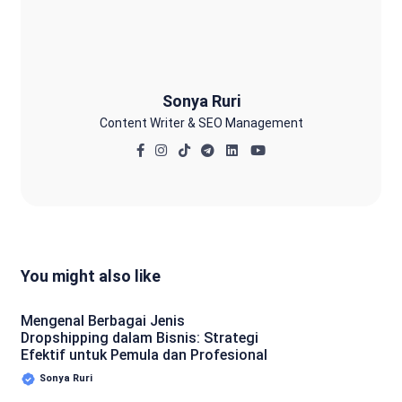
Sonya Ruri
Sonya Ruri
Content Writer & SEO Management
You might also like
Mengenal Berbagai Jenis
Dropshipping dalam Bisnis: Strategi
Efektif untuk Pemula dan Profesional
Sonya Ruri