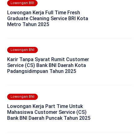
Lowongan BRI
Lowongan Kerja Full Time Fresh
Graduate Cleaning Service BRI Kota
Metro Tahun 2025
Lowongan BNI
Karir Tanpa Syarat Rumit Customer
Service (CS) Bank BNI Daerah Kota
Padangsidimpuan Tahun 2025
Lowongan BNI
Lowongan Kerja Part Time Untuk
Mahasiswa Customer Service (CS)
Bank BNI Daerah Puncak Tahun 2025