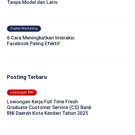
Tanpa Modal dan Laris
Digital Marketing
6 Cara Meningkatkan Interaksi
Facebook Paling Efektif
Posting Terbaru
Lowongan BNI
Lowongan Kerja Full Time Fresh
Graduate Customer Service (CS) Bank
BNI Daerah Kota Kendari Tahun 2025