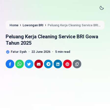
›
›
Home
Lowongan BRI
Peluang Kerja Cleaning Service BRI
Gowa Tahun 2025
Peluang Kerja Cleaning Service BRI Gowa
Tahun 2025
Fatur Syah
22 June 2026
5 min read
Facebook
WhatsApp
Twitter
Email
Telegram
LinkedIn
Pinterest