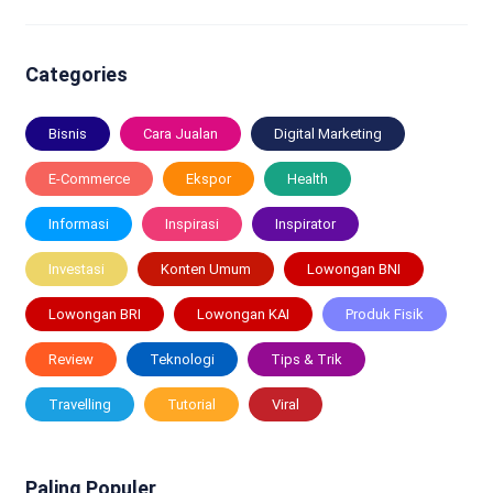
Categories
Bisnis
Cara Jualan
Digital Marketing
E-Commerce
Ekspor
Health
Informasi
Inspirasi
Inspirator
Investasi
Konten Umum
Lowongan BNI
Lowongan BRI
Lowongan KAI
Produk Fisik
Review
Teknologi
Tips & Trik
Travelling
Tutorial
Viral
Paling Populer