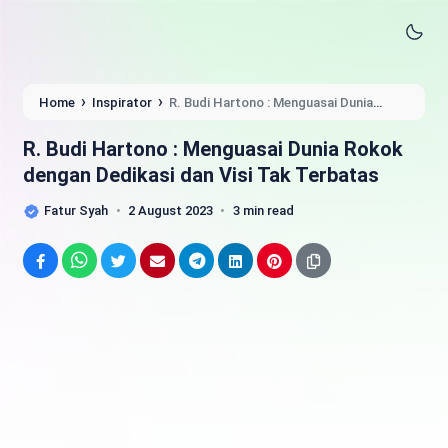
›
›
Home
Inspirator
R. Budi Hartono : Menguasai Dunia
Rokok dengan Dedikasi dan Visi Tak Terbatas
R. Budi Hartono : Menguasai Dunia Rokok
dengan Dedikasi dan Visi Tak Terbatas
Fatur Syah
2 August 2023
3 min read
Facebook
WhatsApp
Twitter
Email
Telegram
LinkedIn
Pinterest