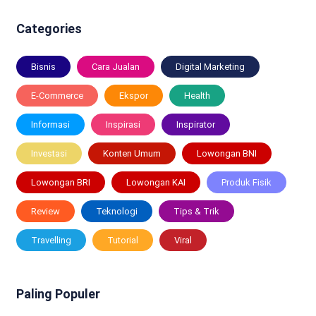
Categories
Bisnis
Cara Jualan
Digital Marketing
E-Commerce
Ekspor
Health
Informasi
Inspirasi
Inspirator
Investasi
Konten Umum
Lowongan BNI
Lowongan BRI
Lowongan KAI
Produk Fisik
Review
Teknologi
Tips & Trik
Travelling
Tutorial
Viral
Paling Populer