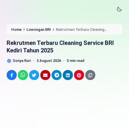
›
›
Home
Lowongan BRI
Rekrutmen Terbaru Cleaning
Service BRI Kediri Tahun 2025
Rekrutmen Terbaru Cleaning Service BRI
Kediri Tahun 2025
Sonya Ruri
3 August 2026
5 min read
Facebook
WhatsApp
Twitter
Email
Telegram
LinkedIn
Pinterest