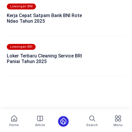
Lowongan BNI
Kerja Cepat Satpam Bank BNI Rote
Ndao Tahun 2025
Lowongan BRI
Loker Terbaru Cleaning Service BRI
Paniai Tahun 2025
Home
Article
Search
Menu
Most Popular