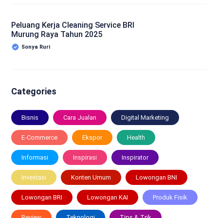
Peluang Kerja Cleaning Service BRI
Murung Raya Tahun 2025
Sonya Ruri
Categories
Bisnis
Cara Jualan
Digital Marketing
E-Commerce
Ekspor
Health
Informasi
Inspirasi
Inspirator
Investasi
Konten Umum
Lowongan BNI
Lowongan BRI
Lowongan KAI
Produk Fisik
Review
Teknologi
Tips & Trik