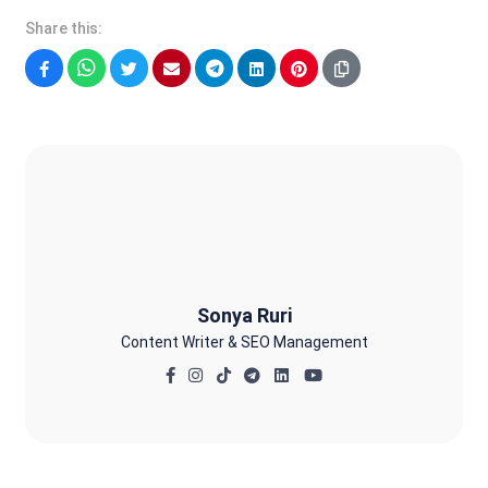
Share this:
Facebook
WhatsApp
Twitter
Email
Telegram
LinkedIn
Pinterest
Sonya Ruri
Sonya Ruri
Content Writer & SEO Management