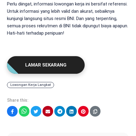
Perlu diingat, informasi lowongan kerja ini bersifat referensi.
Untuk informasi yang lebih valid dan akurat, sebaiknya
kunjungi langsung situs resmi BNI. Dan yang terpenting,
semua proses rekrutmen di BNI tidak dipungut biaya apapun.
Hati-hati terhadap penipuan!
LAMAR SEKARANG
Lowongan Kerja Langkat
Share this:
Facebook
WhatsApp
Twitter
Email
Telegram
LinkedIn
Pinterest