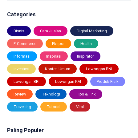
Categories
Bisnis
Cara Jualan
Digital Marketing
E-Commerce
Ekspor
Health
Informasi
Inspirasi
Inspirator
Investasi
Konten Umum
Lowongan BNI
Lowongan BRI
Lowongan KAI
Produk Fisik
Review
Teknologi
Tips & Trik
Travelling
Tutorial
Viral
Paling Populer