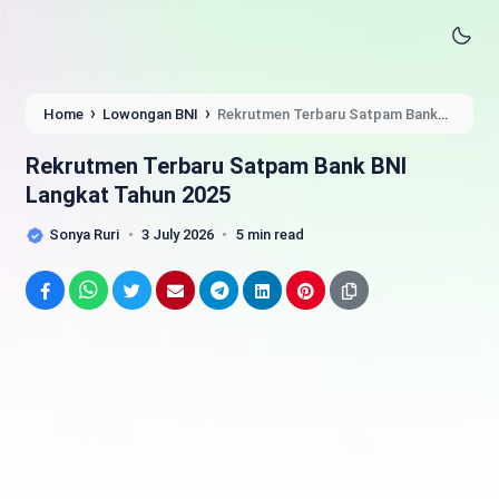
›
›
Home
Lowongan BNI
Rekrutmen Terbaru Satpam Bank
BNI Langkat Tahun 2025
Rekrutmen Terbaru Satpam Bank BNI
Langkat Tahun 2025
Sonya Ruri
3 July 2026
5 min read
Facebook
WhatsApp
Twitter
Email
Telegram
LinkedIn
Pinterest