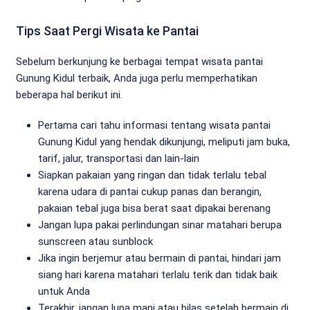
Tips Saat Pergi Wisata ke Pantai
Sebelum berkunjung ke berbagai tempat wisata pantai
Gunung Kidul terbaik, Anda juga perlu memperhatikan
beberapa hal berikut ini.
Pertama cari tahu informasi tentang wisata pantai
Gunung Kidul yang hendak dikunjungi, meliputi jam buka,
tarif, jalur, transportasi dan lain-lain
Siapkan pakaian yang ringan dan tidak terlalu tebal
karena udara di pantai cukup panas dan berangin,
pakaian tebal juga bisa berat saat dipakai berenang
Jangan lupa pakai perlindungan sinar matahari berupa
sunscreen atau sunblock
Jika ingin berjemur atau bermain di pantai, hindari jam
siang hari karena matahari terlalu terik dan tidak baik
untuk Anda
Terakhir, jangan lupa mani atau bilas setelah bermain di