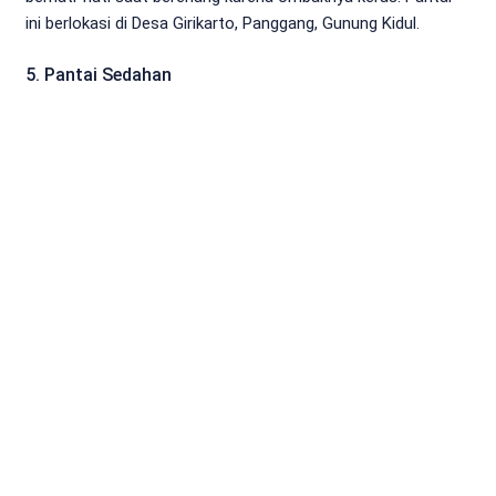
ini berlokasi di Desa Girikarto, Panggang, Gunung Kidul.
5. Pantai Sedahan