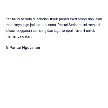
Pantai ini berada di sebelah timur pantai Wediombo dan jalan
masuknya juga jadi satu di sana. Pantai Sedahan ini menjadi
lokasi langganan camping dan juga tempat favorit untuk
memancing ikan.
6. Pantai Nguyahan