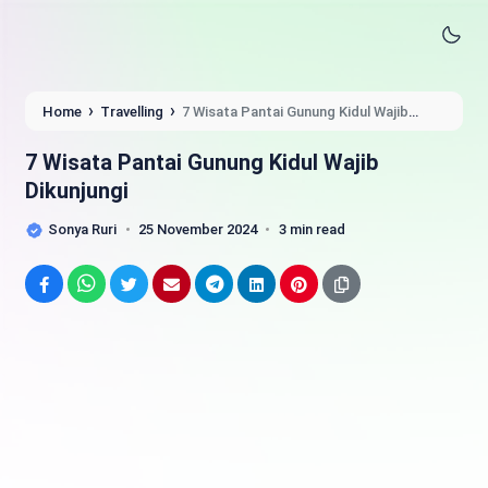
›
›
Home
Travelling
7 Wisata Pantai Gunung Kidul Wajib
Dikunjungi
7 Wisata Pantai Gunung Kidul Wajib
Dikunjungi
Sonya Ruri
25 November 2024
3 min read
Facebook
WhatsApp
Twitter
Email
Telegram
LinkedIn
Pinterest