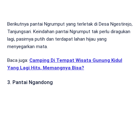
Berikutnya pantai Ngrumput yang terletak di Desa Ngestirejo,
Tanjungsari. Keindahan pantai Ngrumput tak perlu diragukan
lagi, pasirnya putih dan terdapat lahan hijau yang
menyegarkan mata.
Baca juga:
Camping Di Tempat Wisata Gunung Kidul
Yang Lagi Hits, Memangnya Bisa?
3. Pantai Ngandong