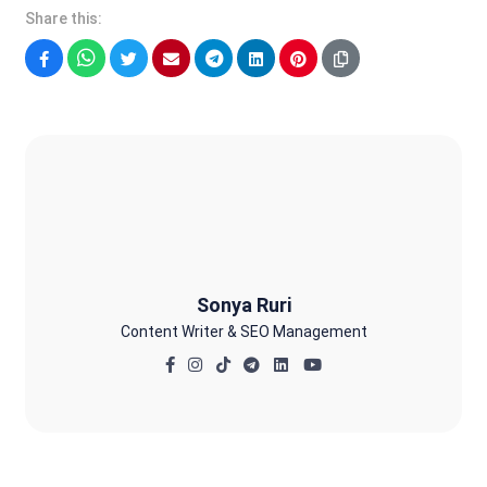
Share this:
Facebook
WhatsApp
Twitter
Email
Telegram
LinkedIn
Pinterest
Sonya Ruri
Sonya Ruri
Content Writer & SEO Management