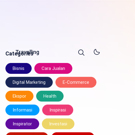
Travelling
Categories
Bisnis
Cara Jualan
Digital Marketing
E-Commerce
Ekspor
Health
Informasi
Inspirasi
Inspirator
Investasi