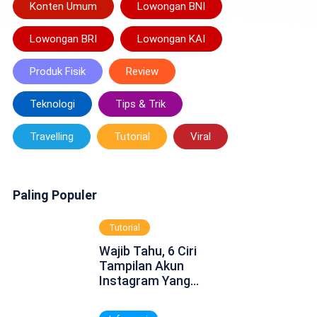
Konten Umum
Lowongan BNI
Lowongan BRI
Lowongan KAI
Produk Fisik
Review
Teknologi
Tips & Trik
Travelling
Tutorial
Viral
Paling Populer
Tutorial
Wajib Tahu, 6 Ciri
Tampilan Akun
Instagram Yang
Dinonaktifkan