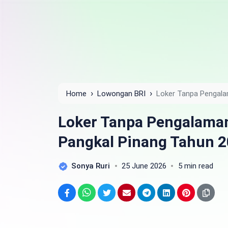
›
›
Home
Lowongan BRI
Loker Tanpa Pengala
2025
Loker Tanpa Pengalaman
Pangkal Pinang Tahun 
Sonya Ruri
25 June 2026
5 min read
Facebook
WhatsApp
Twitter
Email
Telegram
LinkedIn
Pinterest