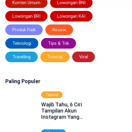
Konten Umum
Lowongan BNI
Lowongan BRI
Lowongan KAI
Produk Fisik
Review
Teknologi
Tips & Trik
Travelling
Tutorial
Viral
Paling Populer
Tutorial
Wajib Tahu, 6 Ciri
Tampilan Akun
Instagram Yang
Dinonaktifkan