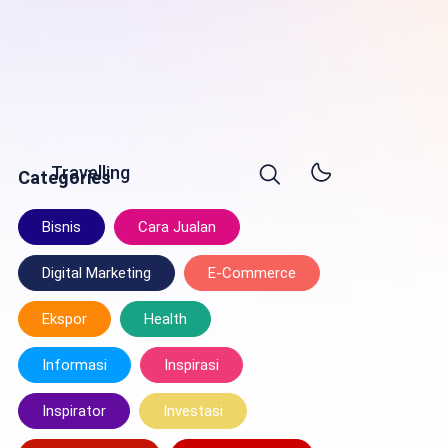
Travelling
Categories
Bisnis
Cara Jualan
Digital Marketing
E-Commerce
Ekspor
Health
Informasi
Inspirasi
Inspirator
Investasi