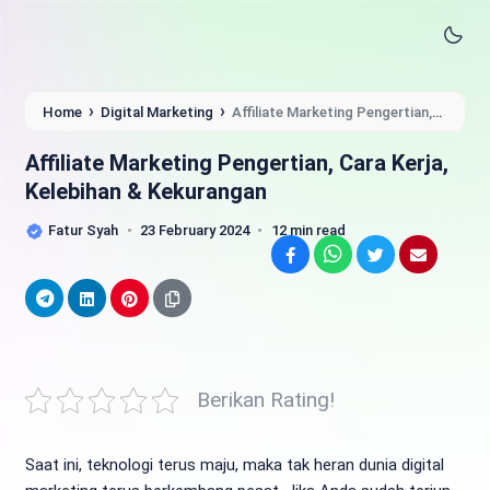
›
›
Home
Digital Marketing
Affiliate Marketing Pengertian,
Cara Kerja, Kelebihan & Kekurangan
Affiliate Marketing Pengertian, Cara Kerja,
Kelebihan & Kekurangan
Fatur Syah
23 February 2024
12 min read
Facebook
WhatsApp
Twitter
Email
Telegram
LinkedIn
Pinterest
Berikan Rating!
Saat ini, teknologi terus maju, maka tak heran dunia digital