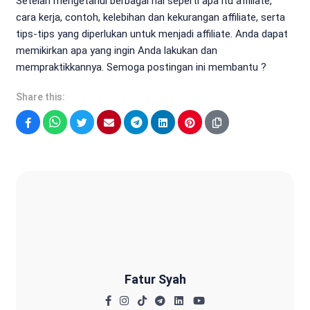
Setelah mengetahui berbagai hal seperti apa itu affiliate,
cara kerja, contoh, kelebihan dan kekurangan affiliate, serta
tips-tips yang diperlukan untuk menjadi affiliate. Anda dapat
memikirkan apa yang ingin Anda lakukan dan
mempraktikkannya. Semoga postingan ini membantu ?
Share this:
Facebook
WhatsApp
Twitter
Email
Telegram
LinkedIn
Pinterest
Fatur Syah
Fatur Syah