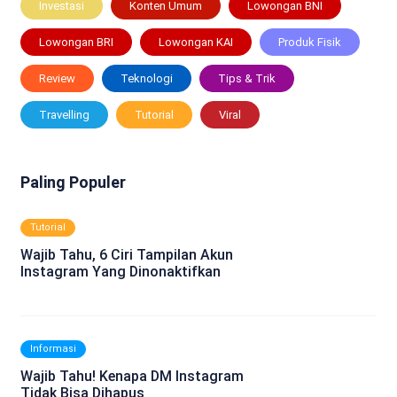
Investasi
Konten Umum
Lowongan BNI
Lowongan BRI
Lowongan KAI
Produk Fisik
Review
Teknologi
Tips & Trik
Travelling
Tutorial
Viral
Paling Populer
Tutorial
Wajib Tahu, 6 Ciri Tampilan Akun
Instagram Yang Dinonaktifkan
Informasi
Wajib Tahu! Kenapa DM Instagram
Tidak Bisa Dihapus