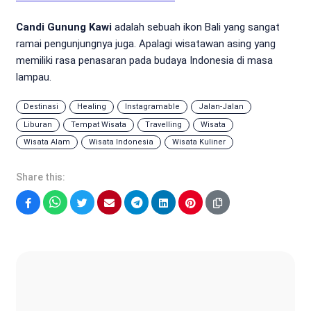
Candi Gunung Kawi
adalah sebuah ikon Bali yang sangat
ramai pengunjungnya juga. Apalagi wisatawan asing yang
memiliki rasa penasaran pada budaya Indonesia di masa
lampau.
Destinasi
Healing
Instagramable
Jalan-Jalan
Liburan
Tempat Wisata
Travelling
Wisata
Wisata Alam
Wisata Indonesia
Wisata Kuliner
Share this:
Facebook
WhatsApp
Twitter
Email
Telegram
LinkedIn
Pinterest
Sonya Ruri