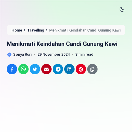
›
›
Home
Travelling
Menikmati Keindahan Candi Gunung Kawi
Menikmati Keindahan Candi Gunung Kawi
Sonya Ruri
29 November 2024
3 min read
Facebook
WhatsApp
Twitter
Email
Telegram
LinkedIn
Pinterest