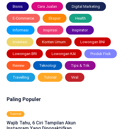
Bisnis
Cara Jualan
Digital Marketing
E-Commerce
Ekspor
Health
Informasi
Inspirasi
Inspirator
Investasi
Konten Umum
Lowongan BNI
Lowongan BRI
Lowongan KAI
Produk Fisik
Review
Teknologi
Tips & Trik
Travelling
Tutorial
Viral
Paling Populer
Tutorial
Wajib Tahu, 6 Ciri Tampilan Akun
Instagram Yang Dinonaktifkan