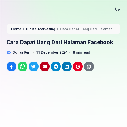
›
›
Home
Digital Marketing
Cara Dapat Uang Dari Halaman
Facebook
Cara Dapat Uang Dari Halaman Facebook
Sonya Ruri
11 December 2024
8 min read
Facebook
WhatsApp
Twitter
Email
Telegram
LinkedIn
Pinterest