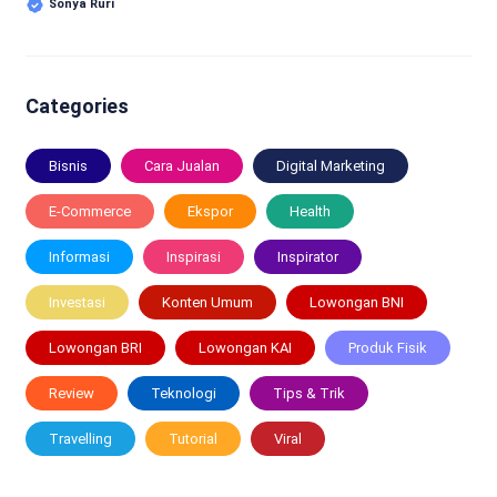
Sonya Ruri
Categories
Bisnis
Cara Jualan
Digital Marketing
E-Commerce
Ekspor
Health
Informasi
Inspirasi
Inspirator
Investasi
Konten Umum
Lowongan BNI
Lowongan BRI
Lowongan KAI
Produk Fisik
Review
Teknologi
Tips & Trik
Travelling
Tutorial
Viral