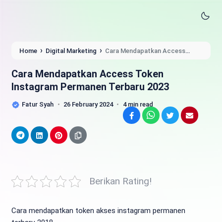
›
›
Home
Digital Marketing
Cara Mendapatkan Access
Token Instagram Permanen Terbaru 2023
Cara Mendapatkan Access Token
Instagram Permanen Terbaru 2023
Fatur Syah
26 February 2024
4 min read
Facebook
WhatsApp
Twitter
Email
Telegram
LinkedIn
Pinterest
Berikan Rating!
Cara mendapatkan token akses instagram permanen