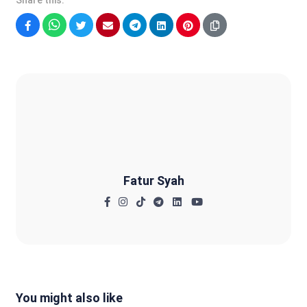
Share this:
Facebook
WhatsApp
Twitter
Email
Telegram
LinkedIn
Pinterest
Fatur Syah
Fatur Syah
You might also like