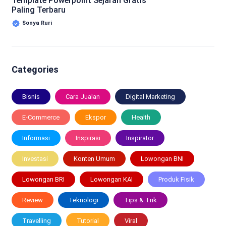
Template Powerpoint Sejarah Gratis
Paling Terbaru
Sonya Ruri
Categories
Bisnis
Cara Jualan
Digital Marketing
E-Commerce
Ekspor
Health
Informasi
Inspirasi
Inspirator
Investasi
Konten Umum
Lowongan BNI
Lowongan BRI
Lowongan KAI
Produk Fisik
Review
Teknologi
Tips & Trik
Travelling
Tutorial
Viral