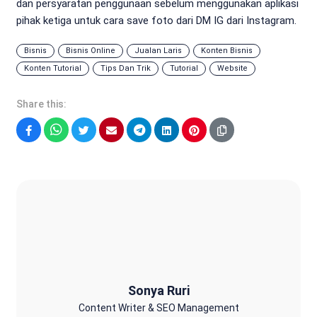
dan persyaratan penggunaan sebelum menggunakan aplikasi
pihak ketiga untuk cara save foto dari DM IG dari Instagram.
Bisnis
Bisnis Online
Jualan Laris
Konten Bisnis
Konten Tutorial
Tips Dan Trik
Tutorial
Website
Share this:
Facebook
WhatsApp
Twitter
Email
Telegram
LinkedIn
Pinterest
Sonya Ruri
Sonya Ruri
Content Writer & SEO Management