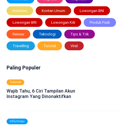
Investasi
Konten Umum
Lowongan BNI
Lowongan BRI
Lowongan KAI
Produk Fisik
Review
Teknologi
Tips & Trik
Travelling
Tutorial
Viral
Paling Populer
Tutorial
Wajib Tahu, 6 Ciri Tampilan Akun
Instagram Yang Dinonaktifkan
Informasi