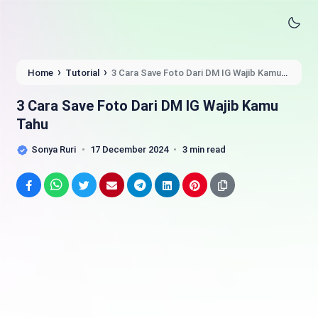
›
›
Home
Tutorial
3 Cara Save Foto Dari DM IG Wajib Kamu
Tahu
3 Cara Save Foto Dari DM IG Wajib Kamu
Tahu
Sonya Ruri
17 December 2024
3 min read
Facebook
WhatsApp
Twitter
Email
Telegram
LinkedIn
Pinterest