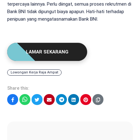
terpercaya lainnya. Perlu diingat, semua proses rekrutmen di
Bank BNI tidak dipungut biaya apapun. Hati-hati terhadap
penipuan yang mengatasnamakan Bank BNI.
LAMAR SEKARANG
Lowongan Kerja Raja Ampat
Share this:
Facebook
WhatsApp
Twitter
Email
Telegram
LinkedIn
Pinterest
Fatur Syah