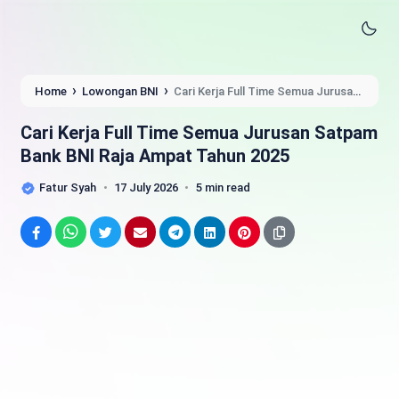
›
›
Home
Lowongan BNI
Cari Kerja Full Time Semua Jurusan
Satpam Bank BNI Raja Ampat Tahun 2025
Cari Kerja Full Time Semua Jurusan Satpam
Bank BNI Raja Ampat Tahun 2025
Fatur Syah
17 July 2026
5 min read
Facebook
WhatsApp
Twitter
Email
Telegram
LinkedIn
Pinterest