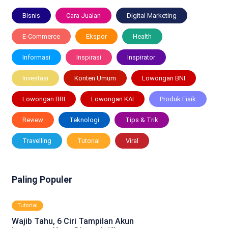
Bisnis
Cara Jualan
Digital Marketing
E-Commerce
Ekspor
Health
Informasi
Inspirasi
Inspirator
Investasi
Konten Umum
Lowongan BNI
Lowongan BRI
Lowongan KAI
Produk Fisik
Review
Teknologi
Tips & Trik
Travelling
Tutorial
Viral
Paling Populer
Tutorial
Wajib Tahu, 6 Ciri Tampilan Akun