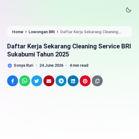
›
›
Home
Lowongan BRI
Daftar Kerja Sekarang Cleaning
Service BRI Sukabumi Tahun 2025
Daftar Kerja Sekarang Cleaning Service BRI
Sukabumi Tahun 2025
Sonya Ruri
24 June 2026
4 min read
Facebook
WhatsApp
Twitter
Email
Telegram
LinkedIn
Pinterest