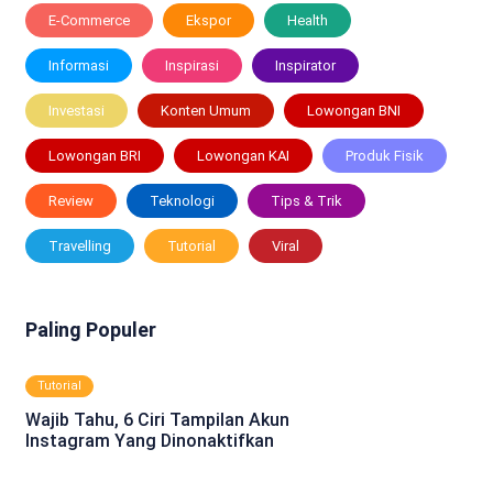
E-Commerce
Ekspor
Health
Informasi
Inspirasi
Inspirator
Investasi
Konten Umum
Lowongan BNI
Lowongan BRI
Lowongan KAI
Produk Fisik
Review
Teknologi
Tips & Trik
Travelling
Tutorial
Viral
Paling Populer
Tutorial
Wajib Tahu, 6 Ciri Tampilan Akun
Instagram Yang Dinonaktifkan