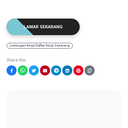
LAMAR SEKARANG
Lowongan Kerja Daftar Kerja Sekarang
Share this:
Facebook
WhatsApp
Twitter
Email
Telegram
LinkedIn
Pinterest
Sonya Ruri