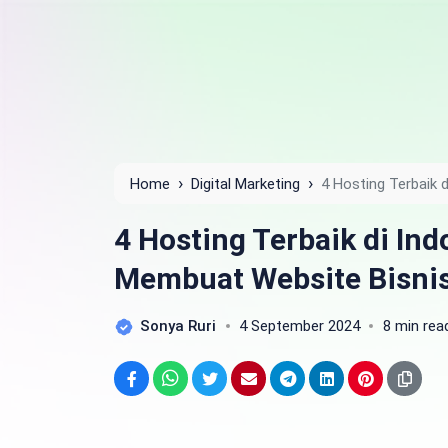
›
›
Home
Digital Marketing
4 Hosting Terbaik 
4 Hosting Terbaik di In
Membuat Website Bisni
Sonya Ruri
4 September 2024
8 min rea
Facebook
WhatsApp
Twitter
Email
Telegram
LinkedIn
Pinterest