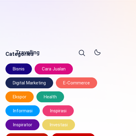
Travelling
Categories
Bisnis
Cara Jualan
Digital Marketing
E-Commerce
Ekspor
Health
Informasi
Inspirasi
Inspirator
Investasi