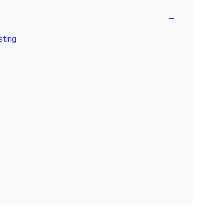
−
sting