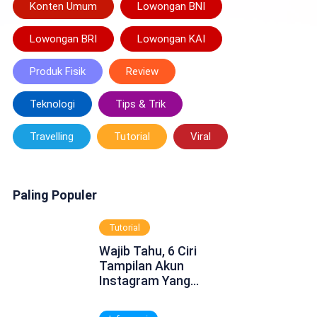
Konten Umum
Lowongan BNI
Lowongan BRI
Lowongan KAI
Produk Fisik
Review
Teknologi
Tips & Trik
Travelling
Tutorial
Viral
Paling Populer
Tutorial
Wajib Tahu, 6 Ciri
Tampilan Akun
Instagram Yang
Dinonaktifkan