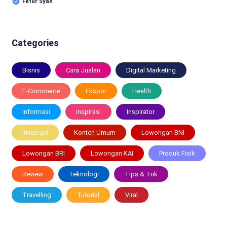
Fatur Syah
Categories
Bisnis
Cara Jualan
Digital Marketing
E-Commerce
Ekspor
Health
Informasi
Inspirasi
Inspirator
Investasi
Konten Umum
Lowongan BNI
Lowongan BRI
Lowongan KAI
Produk Fisik
Review
Teknologi
Tips & Trik
Travelling
Tutorial
Viral