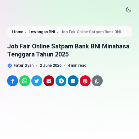
›
›
Home
Lowongan BNI
Job Fair Online Satpam Bank BNI
Minahasa Tenggara Tahun 2025
Job Fair Online Satpam Bank BNI Minahasa
Tenggara Tahun 2025
Fatur Syah
2 June 2026
4 min read
Facebook
WhatsApp
Twitter
Email
Telegram
LinkedIn
Pinterest