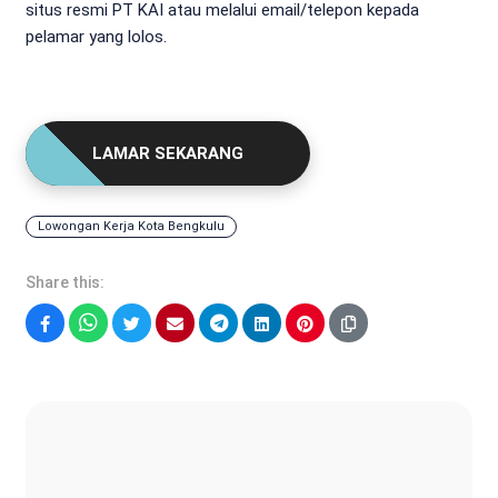
situs resmi PT KAI atau melalui email/telepon kepada
pelamar yang lolos.
LAMAR SEKARANG
Lowongan Kerja Kota Bengkulu
Share this:
Facebook
WhatsApp
Twitter
Email
Telegram
LinkedIn
Pinterest
Sonya Ruri