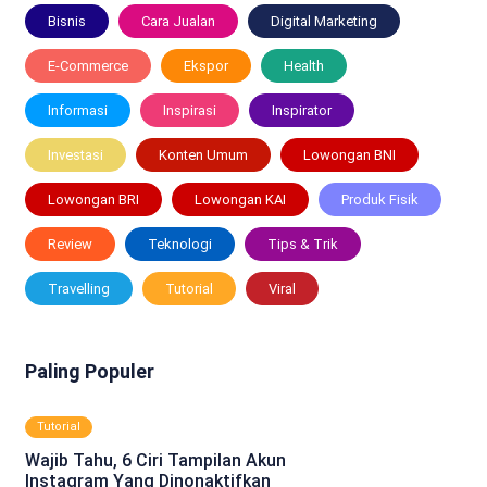
Bisnis
Cara Jualan
Digital Marketing
E-Commerce
Ekspor
Health
Informasi
Inspirasi
Inspirator
Investasi
Konten Umum
Lowongan BNI
Lowongan BRI
Lowongan KAI
Produk Fisik
Review
Teknologi
Tips & Trik
Travelling
Tutorial
Viral
Paling Populer
Tutorial
Wajib Tahu, 6 Ciri Tampilan Akun
Instagram Yang Dinonaktifkan