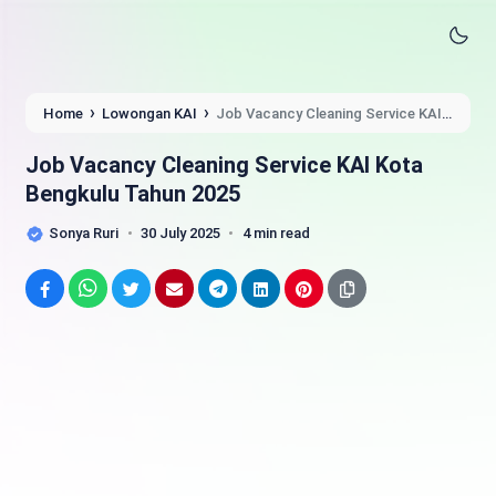
›
›
Home
Lowongan KAI
Job Vacancy Cleaning Service KAI
Kota Bengkulu Tahun 2025
Job Vacancy Cleaning Service KAI Kota
Bengkulu Tahun 2025
Sonya Ruri
30 July 2025
4 min read
Facebook
WhatsApp
Twitter
Email
Telegram
LinkedIn
Pinterest