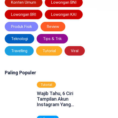
Konten Umum
Lowongan BNI
Lowongan BRI
Lowongan KAI
Produk Fisik
Review
Teknologi
Tips & Trik
Travelling
Tutorial
Viral
Paling Populer
Tutorial
Wajib Tahu, 6 Ciri
Tampilan Akun
Instagram Yang
Dinonaktifkan