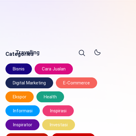
Travelling
Categories
Bisnis
Cara Jualan
Digital Marketing
E-Commerce
Ekspor
Health
Informasi
Inspirasi
Inspirator
Investasi