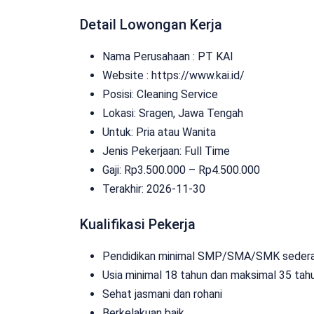
Detail Lowongan Kerja
Nama Perusahaan :
PT KAI
Website :
https://www.kai.id/
Posisi: Cleaning Service
Lokasi: Sragen, Jawa Tengah
Untuk: Pria atau Wanita
Jenis Pekerjaan:
Full Time
Gaji: Rp
3.500.000
– Rp
4.500.000
Terakhir:
2026-11-30
Kualifikasi Pekerja
Pendidikan minimal SMP/SMA/SMK sedera
Usia minimal 18 tahun dan maksimal 35 tah
Sehat jasmani dan rohani
Berkelakuan baik