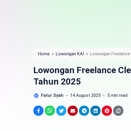
›
›
Home
Lowongan KAI
Lowongan Freelance 
Lowongan Freelance Cle
Tahun 2025
Fatur Syah
14 August 2025
5 min read
Facebook
WhatsApp
Twitter
Email
Telegram
LinkedIn
Pinterest