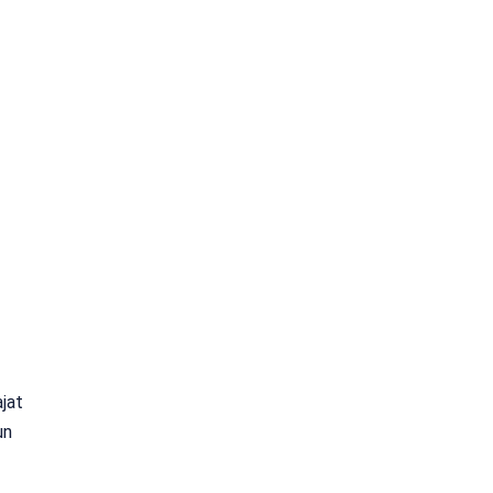
jat
un