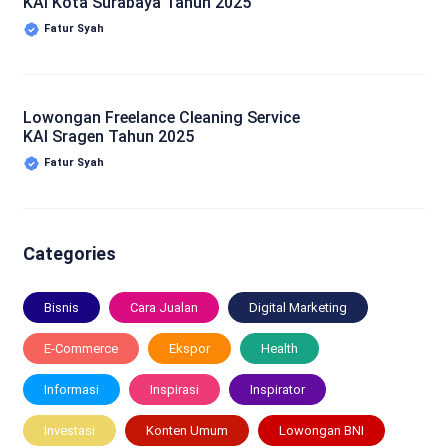
KAI Kota Surabaya Tahun 2025
Fatur Syah
Lowongan Freelance Cleaning Service
KAI Sragen Tahun 2025
Fatur Syah
Categories
Bisnis
Cara Jualan
Digital Marketing
E-Commerce
Ekspor
Health
Informasi
Inspirasi
Inspirator
Investasi
Konten Umum
Lowongan BNI