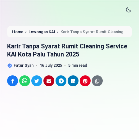
›
›
Home
Lowongan KAI
Karir Tanpa Syarat Rumit Cleaning
Service KAI Kota Palu Tahun 2025
Karir Tanpa Syarat Rumit Cleaning Service
KAI Kota Palu Tahun 2025
Fatur Syah
16 July 2025
5 min read
Facebook
WhatsApp
Twitter
Email
Telegram
LinkedIn
Pinterest