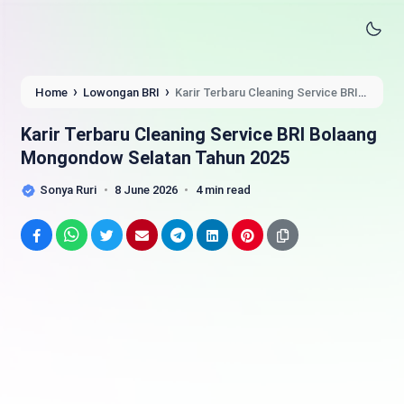
›
›
Home
Lowongan BRI
Karir Terbaru Cleaning Service BRI
Bolaang Mongondow Selatan Tahun 2025
Karir Terbaru Cleaning Service BRI Bolaang
Mongondow Selatan Tahun 2025
Sonya Ruri
8 June 2026
4 min read
Facebook
WhatsApp
Twitter
Email
Telegram
LinkedIn
Pinterest