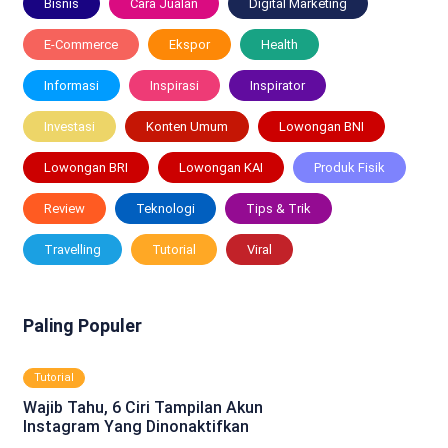
Bisnis
Cara Jualan
Digital Marketing
E-Commerce
Ekspor
Health
Informasi
Inspirasi
Inspirator
Investasi
Konten Umum
Lowongan BNI
Lowongan BRI
Lowongan KAI
Produk Fisik
Review
Teknologi
Tips & Trik
Travelling
Tutorial
Viral
Paling Populer
Tutorial
Wajib Tahu, 6 Ciri Tampilan Akun
Instagram Yang Dinonaktifkan