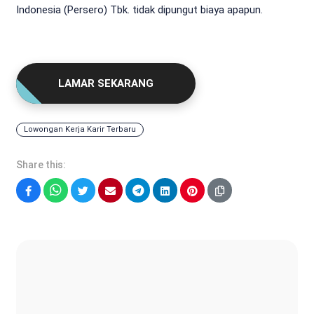
Indonesia (Persero) Tbk. tidak dipungut biaya apapun.
LAMAR SEKARANG
Lowongan Kerja Karir Terbaru
Share this:
Facebook
WhatsApp
Twitter
Email
Telegram
LinkedIn
Pinterest
Sonya Ruri