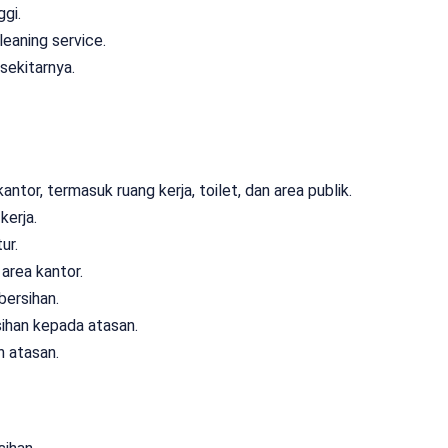
ggi.
eaning service.
sekitarnya.
tor, termasuk ruang kerja, toilet, dan area publik.
kerja.
ur.
area kantor.
ersihan.
ihan kepada atasan.
h atasan.