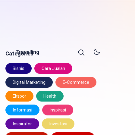
Travelling
Categories
Bisnis
Cara Jualan
Digital Marketing
E-Commerce
Ekspor
Health
Informasi
Inspirasi
Inspirator
Investasi