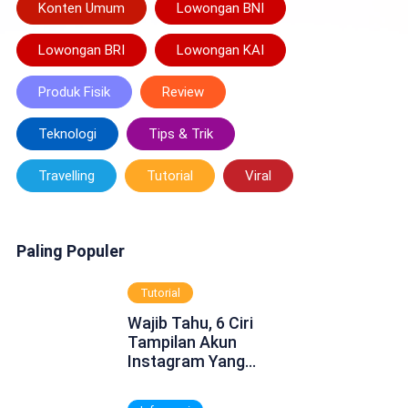
Konten Umum
Lowongan BNI
Lowongan BRI
Lowongan KAI
Produk Fisik
Review
Teknologi
Tips & Trik
Travelling
Tutorial
Viral
Paling Populer
Tutorial
Wajib Tahu, 6 Ciri
Tampilan Akun
Instagram Yang
Dinonaktifkan