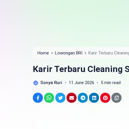
›
›
Home
Lowongan BRI
Karir Terbaru Cleani
Karir Terbaru Cleaning 
Sonya Ruri
11 June 2026
5 min read
Facebook
WhatsApp
Twitter
Email
Telegram
LinkedIn
Pinterest