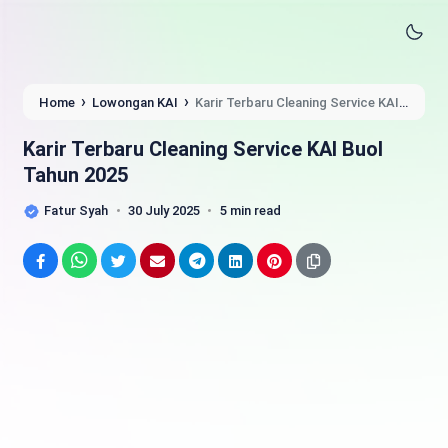
›
›
Home
Lowongan KAI
Karir Terbaru Cleaning Service KAI
Buol Tahun 2025
Karir Terbaru Cleaning Service KAI Buol
Tahun 2025
Fatur Syah
30 July 2025
5 min read
Facebook
WhatsApp
Twitter
Email
Telegram
LinkedIn
Pinterest