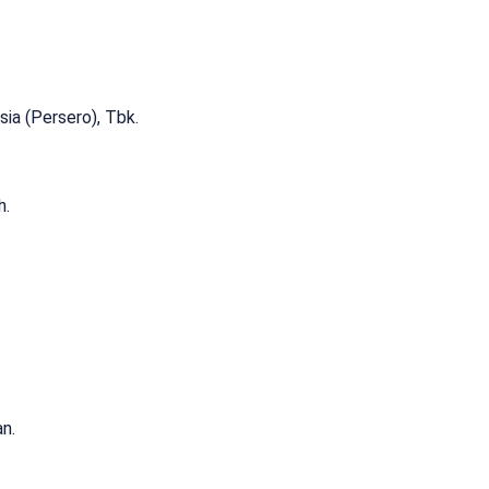
ia (Persero), Tbk.
h.
n.