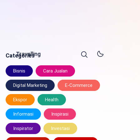
Travelling
Categories
Bisnis
Cara Jualan
Digital Marketing
E-Commerce
Ekspor
Health
Informasi
Inspirasi
Inspirator
Investasi