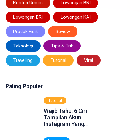
Konten Umum
Lowongan BNI
Lowongan BRI
Lowongan KAI
Produk Fisik
Review
Teknologi
Tips & Trik
Travelling
Tutorial
Viral
Paling Populer
Tutorial
Wajib Tahu, 6 Ciri
Tampilan Akun
Instagram Yang
Dinonaktifkan