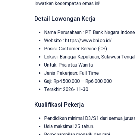
lewatkan kesempatan emas ini!
Detail Lowongan Kerja
Nama Perusahaan :
PT Bank Negara Indones
Website :
https://www.bni.co.id/
Posisi: Customer Service (CS)
Lokasi: Banggai Kepulauan, Sulawesi Tenga
Untuk: Pria atau Wanita
Jenis Pekerjaan:
Full Time
Gaji: Rp
4.500.000
– Rp
6.000.000
Terakhir:
2026-11-30
Kualifikasi Pekerja
Pendidikan minimal D3/S1 dari semua jurusa
Usia maksimal 25 tahun.
Berpenampilan menarik dan rapi.