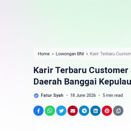
›
›
Home
Lowongan BNI
Karir Terbaru Custom
Tahun 2025
Karir Terbaru Customer 
Daerah Banggai Kepula
Fatur Syah
18 June 2026
5 min read
Facebook
WhatsApp
Twitter
Email
Telegram
LinkedIn
Pinterest