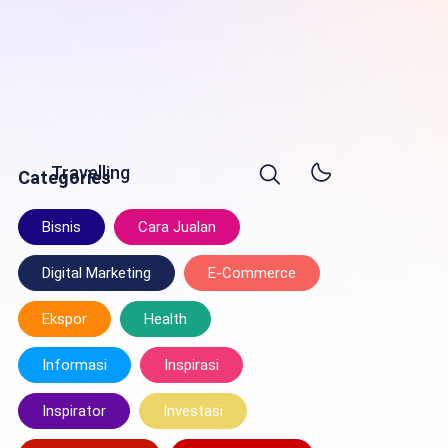
Travelling
Categories
Bisnis
Cara Jualan
Digital Marketing
E-Commerce
Ekspor
Health
Informasi
Inspirasi
Inspirator
Investasi