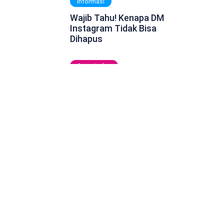
Informasi
Wajib Tahu! Kenapa DM
Instagram Tidak Bisa
Dihapus
Cara Jualan
2 Cara Jualan Akun
Premium Untuk
Dapatkan Cuan Sambil
Rebahan
Cara Jualan
5 Cara Jualan
Followers Instagram
Tanpa Modal dan Laris
Digital Marketing
6 Cara Meningkatkan
Interaksi Facebook