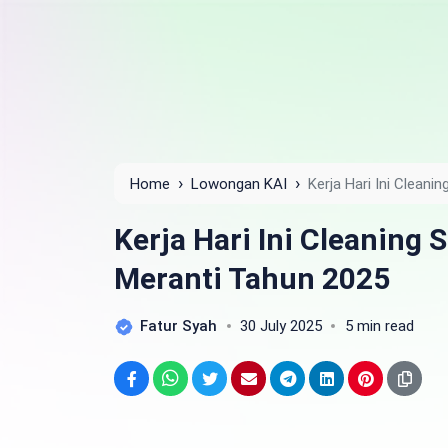
›
›
Home
Lowongan KAI
Kerja Hari Ini Clean
Kerja Hari Ini Cleaning 
Meranti Tahun 2025
Fatur Syah
30 July 2025
5 min read
Facebook
WhatsApp
Twitter
Email
Telegram
LinkedIn
Pinterest