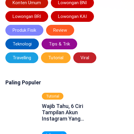
Konten Umum
Lowongan BNI
Lowongan BRI
Lowongan KAI
Produk Fisik
Review
Teknologi
Tips & Trik
Travelling
Tutorial
Viral
Paling Populer
Tutorial
Wajib Tahu, 6 Ciri
Tampilan Akun
Instagram Yang
Dinonaktifkan