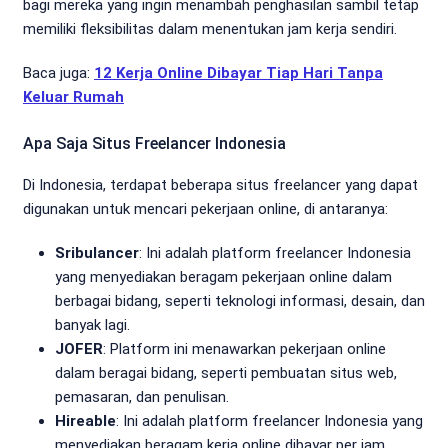
bagi mereka yang ingin menambah penghasilan sambil tetap
memiliki fleksibilitas dalam menentukan jam kerja sendiri.
Baca juga:
12 Kerja Online Dibayar Tiap Hari Tanpa
Keluar Rumah
Apa Saja Situs Freelancer Indonesia
Di Indonesia, terdapat beberapa situs freelancer yang dapat
digunakan untuk mencari pekerjaan online, di antaranya:
Sribulancer
: Ini adalah platform freelancer Indonesia
yang menyediakan beragam pekerjaan online dalam
berbagai bidang, seperti teknologi informasi, desain, dan
banyak lagi.
JOFER
: Platform ini menawarkan pekerjaan online
dalam beragai bidang, seperti pembuatan situs web,
pemasaran, dan penulisan.
Hireable
: Ini adalah platform freelancer Indonesia yang
menyediakan beragam kerja online dibayar per jam,