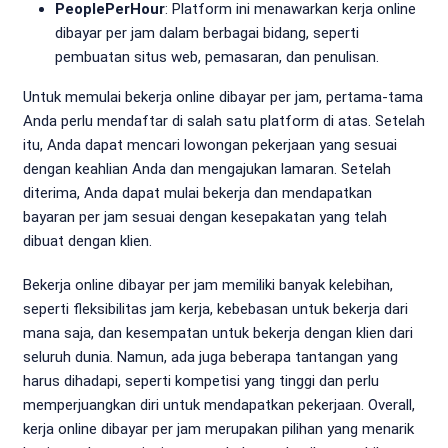
PeoplePerHour
: Platform ini menawarkan kerja online
dibayar per jam dalam berbagai bidang, seperti
pembuatan situs web, pemasaran, dan penulisan.
Untuk memulai bekerja online dibayar per jam, pertama-tama
Anda perlu mendaftar di salah satu platform di atas. Setelah
itu, Anda dapat mencari lowongan pekerjaan yang sesuai
dengan keahlian Anda dan mengajukan lamaran. Setelah
diterima, Anda dapat mulai bekerja dan mendapatkan
bayaran per jam sesuai dengan kesepakatan yang telah
dibuat dengan klien.
Bekerja online dibayar per jam memiliki banyak kelebihan,
seperti fleksibilitas jam kerja, kebebasan untuk bekerja dari
mana saja, dan kesempatan untuk bekerja dengan klien dari
seluruh dunia. Namun, ada juga beberapa tantangan yang
harus dihadapi, seperti kompetisi yang tinggi dan perlu
memperjuangkan diri untuk mendapatkan pekerjaan. Overall,
kerja online dibayar per jam merupakan pilihan yang menarik