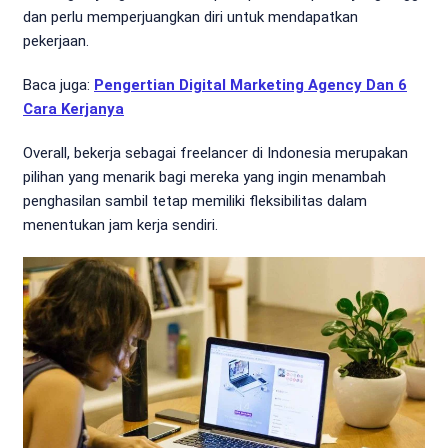
dan perlu memperjuangkan diri untuk mendapatkan
pekerjaan.
Baca juga:
Pengertian Digital Marketing Agency Dan 6
Cara Kerjanya
Overall, bekerja sebagai freelancer di Indonesia merupakan
pilihan yang menarik bagi mereka yang ingin menambah
penghasilan sambil tetap memiliki fleksibilitas dalam
menentukan jam kerja sendiri.