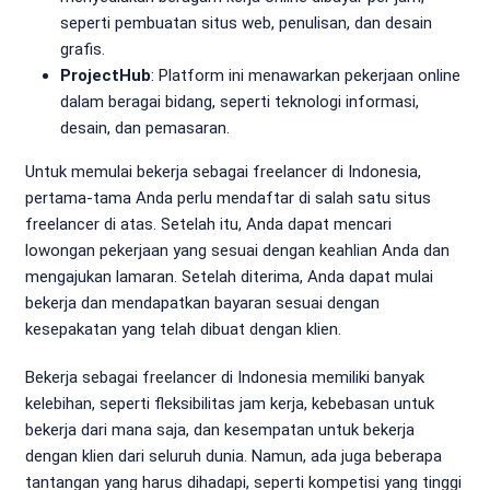
seperti pembuatan situs web, penulisan, dan desain
grafis.
ProjectHub
: Platform ini menawarkan pekerjaan online
dalam beragai bidang, seperti teknologi informasi,
desain, dan pemasaran.
Untuk memulai bekerja sebagai freelancer di Indonesia,
pertama-tama Anda perlu mendaftar di salah satu situs
freelancer di atas. Setelah itu, Anda dapat mencari
lowongan pekerjaan yang sesuai dengan keahlian Anda dan
mengajukan lamaran. Setelah diterima, Anda dapat mulai
bekerja dan mendapatkan bayaran sesuai dengan
kesepakatan yang telah dibuat dengan klien.
Bekerja sebagai freelancer di Indonesia memiliki banyak
kelebihan, seperti fleksibilitas jam kerja, kebebasan untuk
bekerja dari mana saja, dan kesempatan untuk bekerja
dengan klien dari seluruh dunia. Namun, ada juga beberapa
tantangan yang harus dihadapi, seperti kompetisi yang tinggi