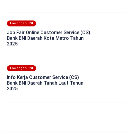
Lowongan BNI
Job Fair Online Customer Service (CS)
Bank BNI Daerah Kota Metro Tahun
2025
Lowongan BNI
Info Kerja Customer Service (CS)
Bank BNI Daerah Tanah Laut Tahun
2025