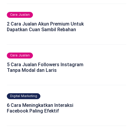
Cara Jualan
2 Cara Jualan Akun Premium Untuk
Dapatkan Cuan Sambil Rebahan
Cara Jualan
5 Cara Jualan Followers Instagram
Tanpa Modal dan Laris
Digital Marketing
6 Cara Meningkatkan Interaksi
Facebook Paling Efektif