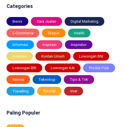
Categories
Bisnis
Cara Jualan
Digital Marketing
E-Commerce
Ekspor
Health
Informasi
Inspirasi
Inspirator
Investasi
Konten Umum
Lowongan BNI
Lowongan BRI
Lowongan KAI
Produk Fisik
Review
Teknologi
Tips & Trik
Travelling
Tutorial
Viral
Paling Populer