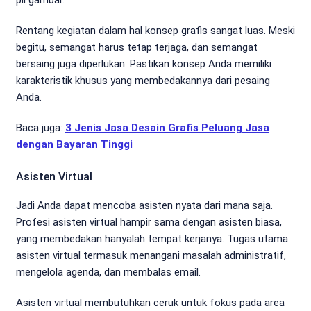
Rentang kegiatan dalam hal konsep grafis sangat luas. Meski
begitu, semangat harus tetap terjaga, dan semangat
bersaing juga diperlukan. Pastikan konsep Anda memiliki
karakteristik khusus yang membedakannya dari pesaing
Anda.
Baca juga:
3 Jenis Jasa Desain Grafis Peluang Jasa
dengan Bayaran Tinggi
Asisten Virtual
Jadi Anda dapat mencoba asisten nyata dari mana saja.
Profesi asisten virtual hampir sama dengan asisten biasa,
yang membedakan hanyalah tempat kerjanya. Tugas utama
asisten virtual termasuk menangani masalah administratif,
mengelola agenda, dan membalas email.
Asisten virtual membutuhkan ceruk untuk fokus pada area