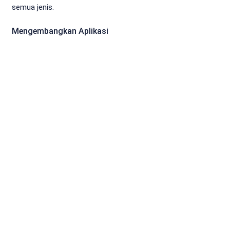
semua jenis.
Mengembangkan Aplikasi