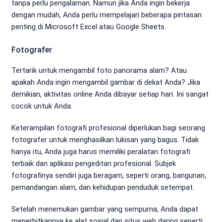
tanpa perlu pengalaman. Namun jika Anda ingin bekerja
dengan mudah, Anda perlu mempelajari beberapa pintasan
penting di Microsoft Excel atau Google Sheets.
Fotografer
Tertarik untuk mengambil foto panorama alam? Atau
apakah Anda ingin mengambil gambar di dekat Anda? Jika
demikian, aktivitas online Anda dibayar setiap hari. Ini sangat
cocok untuk Anda.
Keterampilan fotografi profesional diperlukan bagi seorang
fotografer untuk menghasilkan lukisan yang bagus. Tidak
hanya itu, Anda juga harus memiliki peralatan fotografi
terbaik dan aplikasi pengeditan profesional. Subjek
fotografinya sendiri juga beragam, seperti orang, bangunan,
pemandangan alam, dan kehidupan penduduk setempat.
Setelah menemukan gambar yang sempurna, Anda dapat
menerbitkannya ke alat sosial dan situs web daring seperti