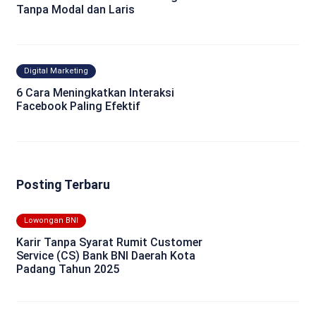
Tanpa Modal dan Laris
Digital Marketing
6 Cara Meningkatkan Interaksi
Facebook Paling Efektif
Posting Terbaru
Lowongan BNI
Karir Tanpa Syarat Rumit Customer
Service (CS) Bank BNI Daerah Kota
Padang Tahun 2025