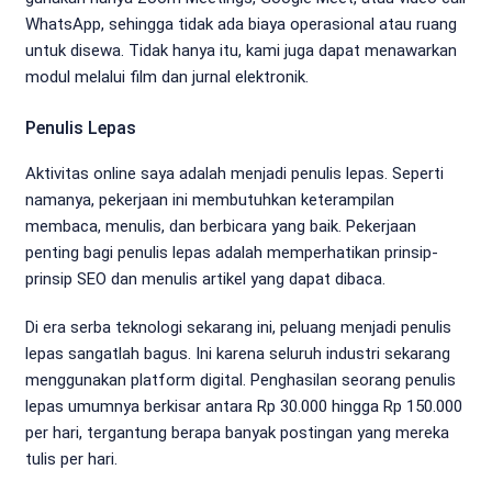
WhatsApp, sehingga tidak ada biaya operasional atau ruang
untuk disewa. Tidak hanya itu, kami juga dapat menawarkan
modul melalui film dan jurnal elektronik.
Penulis Lepas
Aktivitas online saya adalah menjadi penulis lepas. Seperti
namanya, pekerjaan ini membutuhkan keterampilan
membaca, menulis, dan berbicara yang baik. Pekerjaan
penting bagi penulis lepas adalah memperhatikan prinsip-
prinsip SEO dan menulis artikel yang dapat dibaca.
Di era serba teknologi sekarang ini, peluang menjadi penulis
lepas sangatlah bagus. Ini karena seluruh industri sekarang
menggunakan platform digital. Penghasilan seorang penulis
lepas umumnya berkisar antara Rp 30.000 hingga Rp 150.000
per hari, tergantung berapa banyak postingan yang mereka
tulis per hari.