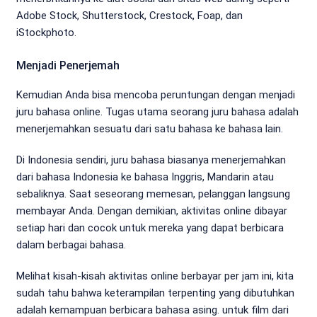
Adobe Stock, Shutterstock, Crestock, Foap, dan
iStockphoto.
Menjadi Penerjemah
Kemudian Anda bisa mencoba peruntungan dengan menjadi
juru bahasa online. Tugas utama seorang juru bahasa adalah
menerjemahkan sesuatu dari satu bahasa ke bahasa lain.
Di Indonesia sendiri, juru bahasa biasanya menerjemahkan
dari bahasa Indonesia ke bahasa Inggris, Mandarin atau
sebaliknya. Saat seseorang memesan, pelanggan langsung
membayar Anda. Dengan demikian, aktivitas online dibayar
setiap hari dan cocok untuk mereka yang dapat berbicara
dalam berbagai bahasa.
Melihat kisah-kisah aktivitas online berbayar per jam ini, kita
sudah tahu bahwa keterampilan terpenting yang dibutuhkan
adalah kemampuan berbicara bahasa asing. untuk film dari