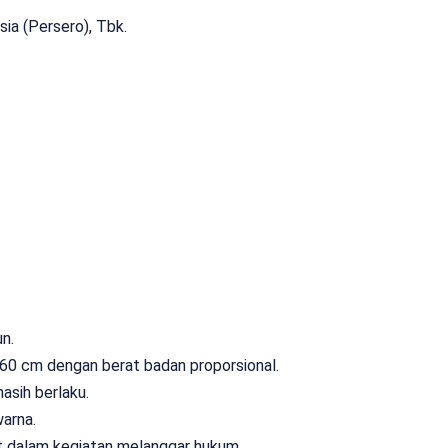
ia (Persero), Tbk.
n.
160 cm dengan berat badan proporsional.
asih berlaku.
warna.
bat dalam kegiatan melanggar hukum.