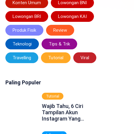
Konten Umum
Lowongan BNI
Lowongan BRI
Lowongan KAI
Produk Fisik
Review
Teknologi
Tips & Trik
Travelling
Tutorial
Viral
Paling Populer
Tutorial
Wajib Tahu, 6 Ciri
Tampilan Akun
Instagram Yang
Dinonaktifkan