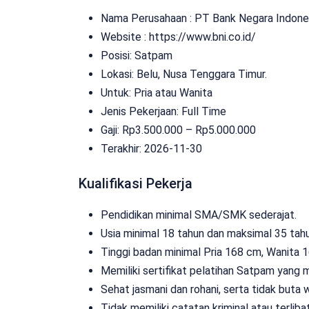
Nama Perusahaan :
PT Bank Negara Indones
Website :
https://www.bni.co.id/
Posisi: Satpam
Lokasi: Belu, Nusa Tenggara Timur.
Untuk: Pria atau Wanita
Jenis Pekerjaan:
Full Time
Gaji: Rp
3.500.000
– Rp
5.000.000
Terakhir:
2026-11-30
Kualifikasi Pekerja
Pendidikan minimal SMA/SMK sederajat.
Usia minimal 18 tahun dan maksimal 35 tahu
Tinggi badan minimal Pria 168 cm, Wanita 
Memiliki sertifikat pelatihan Satpam yang m
Sehat jasmani dan rohani, serta tidak buta 
Tidak memiliki catatan kriminal atau terli