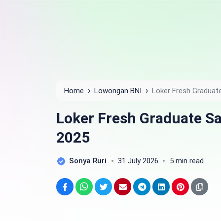
›
›
Home
Lowongan BNI
Loker Fresh Graduat
Loker Fresh Graduate S
2025
Sonya Ruri
31 July 2026
5 min read
Facebook
WhatsApp
Twitter
Email
Telegram
LinkedIn
Pinterest