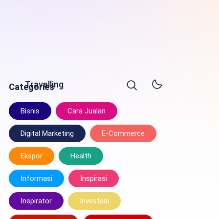
Travelling
Categories
Bisnis
Cara Jualan
Digital Marketing
E-Commerce
Ekspor
Health
Informasi
Inspirasi
Inspirator
Investasi