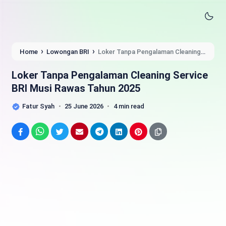
›
›
Home
Lowongan BRI
Loker Tanpa Pengalaman Cleaning
Service BRI Musi Rawas Tahun 2025
Loker Tanpa Pengalaman Cleaning Service
BRI Musi Rawas Tahun 2025
Fatur Syah
25 June 2026
4 min read
Facebook
WhatsApp
Twitter
Email
Telegram
LinkedIn
Pinterest