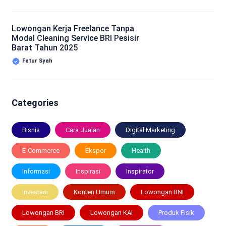
Lowongan Kerja Freelance Tanpa
Modal Cleaning Service BRI Pesisir
Barat Tahun 2025
Fatur Syah
Categories
Bisnis
Cara Jualan
Digital Marketing
E-Commerce
Ekspor
Health
Informasi
Inspirasi
Inspirator
Investasi
Konten Umum
Lowongan BNI
Lowongan BRI
Lowongan KAI
Produk Fisik