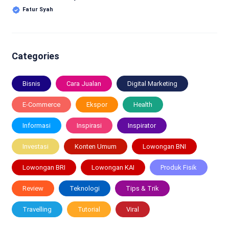
Fatur Syah
Categories
Bisnis
Cara Jualan
Digital Marketing
E-Commerce
Ekspor
Health
Informasi
Inspirasi
Inspirator
Investasi
Konten Umum
Lowongan BNI
Lowongan BRI
Lowongan KAI
Produk Fisik
Review
Teknologi
Tips & Trik
Travelling
Tutorial
Viral