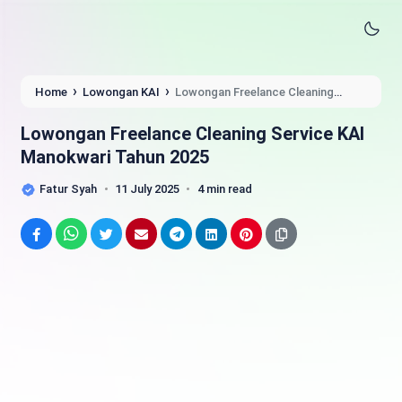
›
›
Home
Lowongan KAI
Lowongan Freelance Cleaning
Service KAI Manokwari Tahun 2025
Lowongan Freelance Cleaning Service KAI
Manokwari Tahun 2025
Fatur Syah
11 July 2025
4 min read
Facebook
WhatsApp
Twitter
Email
Telegram
LinkedIn
Pinterest