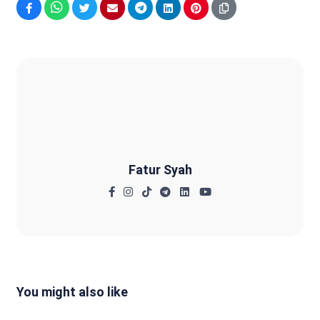
Facebook
WhatsApp
Twitter
Email
Telegram
LinkedIn
Pinterest
Fatur Syah
Fatur Syah
You might also like