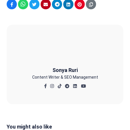
Facebook
WhatsApp
Twitter
Email
Telegram
LinkedIn
Pinterest
Sonya Ruri
Sonya Ruri
Content Writer & SEO Management
You might also like