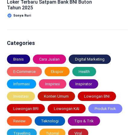
Loker Terbaru Satpam Bank BNI Buton
Tahun 2025
Sonya Ruri
Categories
Bisnis
Cara Jualan
Digital Marketing
E-Commerce
Ekspor
Health
Informasi
Inspirasi
Inspirator
Investasi
Konten Umum
Lowongan BNI
Lowongan BRI
Lowongan KAI
Produk Fisik
Review
Teknologi
Tips & Trik
Travelling
Tutorial
Viral