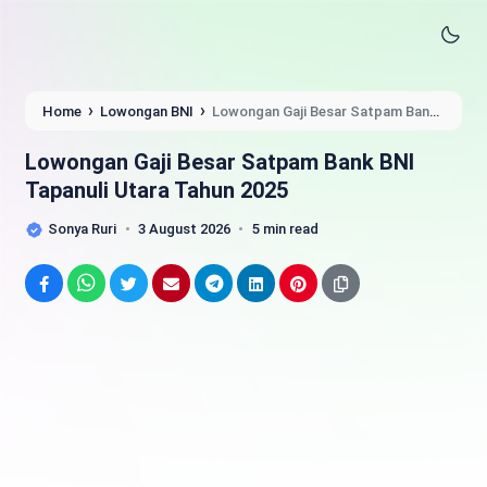
›
›
Home
Lowongan BNI
Lowongan Gaji Besar Satpam Bank
BNI Tapanuli Utara Tahun 2025
Lowongan Gaji Besar Satpam Bank BNI
Tapanuli Utara Tahun 2025
Sonya Ruri
3 August 2026
5 min read
Facebook
WhatsApp
Twitter
Email
Telegram
LinkedIn
Pinterest