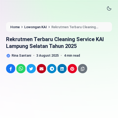
›
›
Home
Lowongan KAI
Rekrutmen Terbaru Cleaning
Service KAI Lampung Selatan Tahun 2025
Rekrutmen Terbaru Cleaning Service KAI
Lampung Selatan Tahun 2025
Rina Santani
3 August 2025
4 min read
Facebook
WhatsApp
Twitter
Email
Telegram
LinkedIn
Pinterest