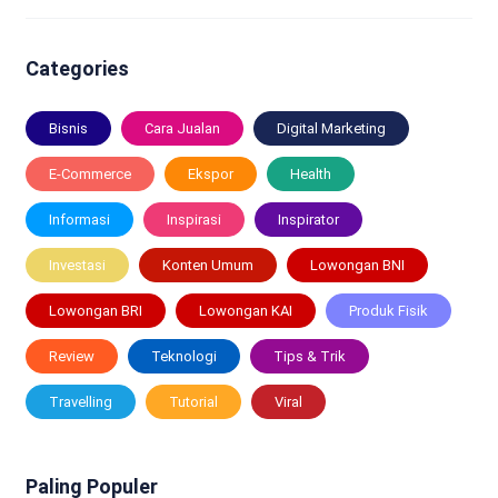
Categories
Bisnis
Cara Jualan
Digital Marketing
E-Commerce
Ekspor
Health
Informasi
Inspirasi
Inspirator
Investasi
Konten Umum
Lowongan BNI
Lowongan BRI
Lowongan KAI
Produk Fisik
Review
Teknologi
Tips & Trik
Travelling
Tutorial
Viral
Paling Populer